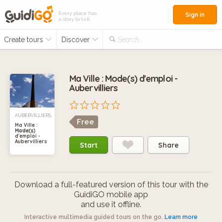
Every place has
Sign in
a story to tell
Create tours
Discover
Search...
Ma Ville : Mode(s) d'emploi -
Aubervilliers
AUBERVILLIERS,
Free
Ma Ville :
Mode(s)
FRANCE
d'emploi -
Aubervilliers
Start
Share
Download a full-featured version of this tour with the
GuidiGO mobile app
and use it offline.
Interactive multimedia guided tours on the go.
Learn more