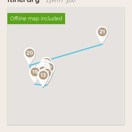
13 km / 3:00
Morand, principal du collège, pour
l'accueil qu'il a réservé à ce projet et
Offline map included
Mme. Domingos qui l'a accompagné
chaque semaine.