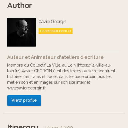
Author
des lieux qu'ils arpentent au quotidien
sous forme d'évocations de leurs
Xavier Georgin
habitudes, de leurs déplacements, de
leur histoire personnelle.
EDUCATIONAL PROJECT
Ce parcours conçu par le Collectif La
Auteur et Animateur d'ateliers d'écriture
Ville au Loin et animé par Xavier
Membre du Collectif La Ville, au Loin (https://la-ville-au-
Georgin a été financé par le
loin.fr/) Xavier GEORGIN écrit des textes où se rencontrent
histoires familiales et traces dans l’espace urbain puis les
Département de la Seine-Saint-Denis
met en son et en images sur son site internet
via son dispositif "MICACO - La Culture
www.xaviergeorgin.fr
et l'Art au Collège"
View profile
La Ville au Loin tient tout
particulièrement à remercier M.
Itinerary