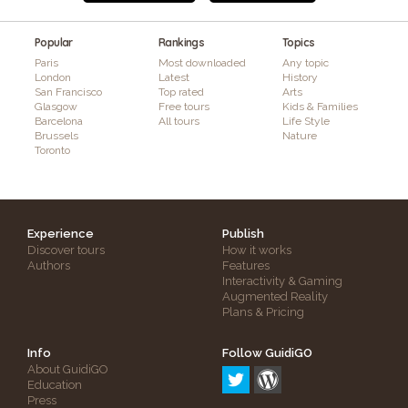
Popular
Rankings
Topics
Paris
Most downloaded
Any topic
London
Latest
History
San Francisco
Top rated
Arts
Glasgow
Free tours
Kids & Families
Barcelona
All tours
Life Style
Brussels
Nature
Toronto
Experience
Publish
Discover tours
How it works
Authors
Features
Interactivity & Gaming
Augmented Reality
Plans & Pricing
Info
Follow GuidiGO
About GuidiGO
Education
Press