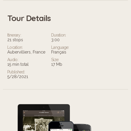
Tour Details
Itinerary:
Duration:
21 stops
3:00
Location:
Language:
Aubervilliers, France
Français
Audio:
Size:
15 min total
17 Mb
Published:
5/28/2021