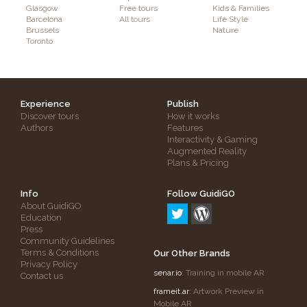
Glasgow
Free tours
Kids & Families
Barcelona
All tours
Life Style
Brussels
Nature
Toronto
Experience
Publish
Discover tours
How it works
Authors
Features
Interactivity & Gaming
Augmented Reality
Plans & Pricing
Info
Follow GuidiGO
About GuidiGO
Education
Press
Community Guidelines
Terms & Conditions
Our Other Brands
Privacy Policy
senar.io
: Training in mobile AR
Contact us
frameit.ar
: Artwork Preview in
Mobile AR