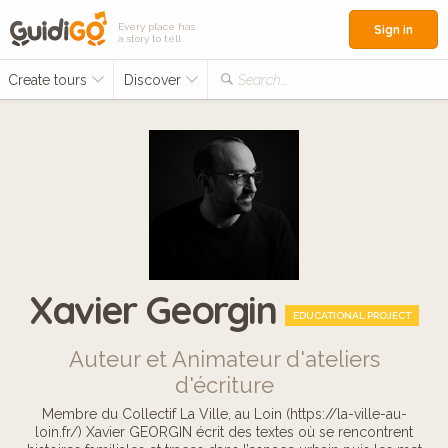
Every place has
Sign in
a story to tell
Create tours
Discover
Search...
Xavier Georgin
EDUCATIONAL PROJECT
Auteur et Animateur d'ateliers
d'écriture
Membre du Collectif La Ville, au Loin (https://la-ville-au-
loin.fr/) Xavier GEORGIN écrit des textes où se rencontrent