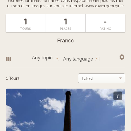
histoires familiales et traces dans l’espace urbain puis les met
en son et en images sur son site internet www.xaviergeorgin.fr
1
1
-
TOURS
PLACES
RATING
France
Any topic
Any language
1
Tours
i