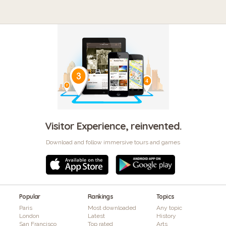
Visitor Experience, reinvented.
Download and follow immersive tours and games
Popular
Rankings
Topics
Paris
Most downloaded
Any topic
London
Latest
History
San Francisco
Top rated
Arts