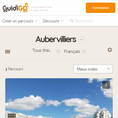
Every place has
Connexion
a story to tell
Créer un parcours
Découvrir
Rechercher…
Aubervilliers
Tous thèmes
Français
3
Parcours
i