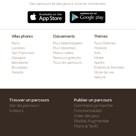
Des parcours et des jeux à vivre en immersion.
Villes phares
Classements
Thèmes
Paris
Plus téléchargées
Tous thèmes
Londres
Plus récentes
Histoire
San Francisco
Mieux notés
Arts
Glasgow
Parcours gratuits
Mode
Barcelone
Tous les parcours
Sports
Bruxelles
Enfants & Familles
Toronto
Style de vie
Nature
Trouver un parcours
Publier un parcours
Voir les parcours
Comment ça marche
Auteurs
Fonctionnalités
Créer des jeux
Réalité Augmentée
Plans & Tarifs