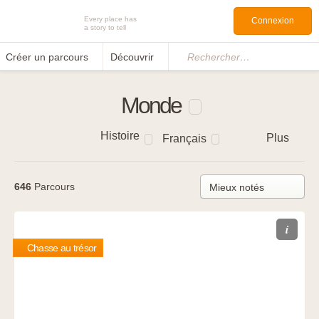
Every place has
Connexion
a story to tell
Créer un parcours
Découvrir
Rechercher…
Monde
Histoire
Plus
Français
646
Parcours
i
Chasse au trésor