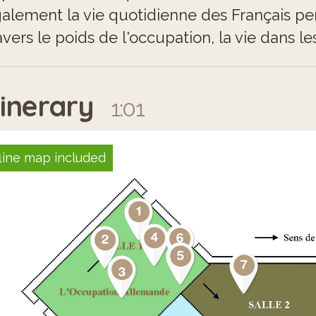
alement la vie quotidienne des Français p
avers le poids de l'occupation, la vie dans l
tinerary
1:01
line map included