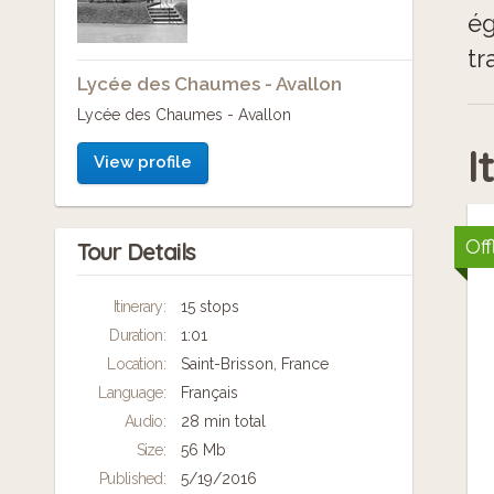
ég
tr
Lycée des Chaumes - Avallon
Lycée des Chaumes - Avallon
I
View profile
Off
Tour Details
Itinerary:
15 stops
Duration:
1:01
Location:
Saint-Brisson, France
Language:
Français
Audio:
28 min total
Size:
56 Mb
Published:
5/19/2016