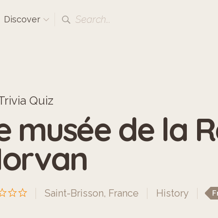
Search...
Discover
rivia Quiz
e musée de la R
orvan
Saint-Brisson, France
History
F