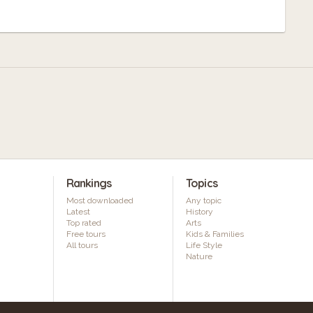
Rankings
Topics
Most downloaded
Any topic
Latest
History
Top rated
Arts
Free tours
Kids & Families
All tours
Life Style
Nature