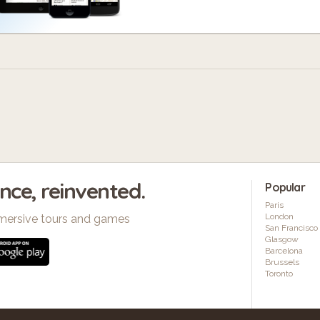
ence, reinvented.
Popular
Paris
London
mersive tours and games
San Francisco
Glasgow
Barcelona
Brussels
Toronto