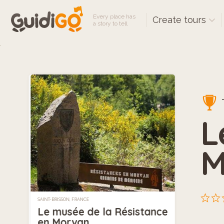
Every place has
Create tours
a story to tell
T
L
M
SAINT-BRISSON, FRANCE
Le musée de la Résistance
en Morvan