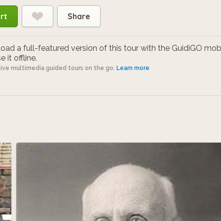
rt
Share
ad a full-featured version of this tour with the GuidiGO mob
 it offline.
tive multimedia guided tours on the go.
Learn more