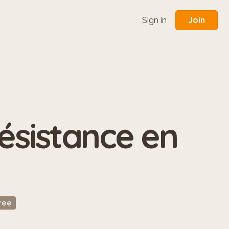
Join
Sign in
ésistance en
ree