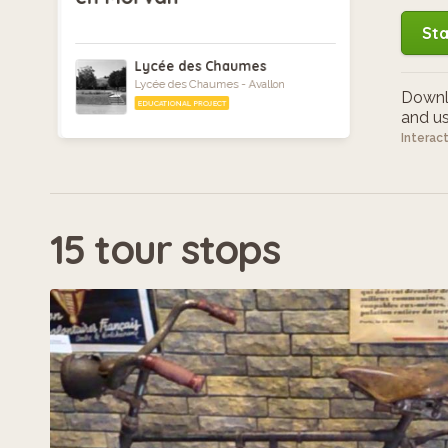
Sta
Lycée des Chaumes
Lycée des Chaumes - Avallon
Downlo
EDUCATIONAL PROJECT
and use
Interac
15 tour stops