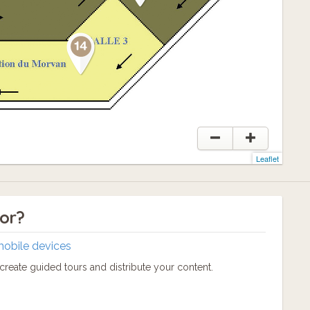
Leaflet
tor?
mobile devices
reate guided tours and distribute your content.