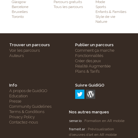
Glasgow
Parcours gratuits
Mode
Barcelone
Tous les parcours
Sports
Bruxelles
Enfants & Familles
Toronto
Style de vie
Nature
Trouver un parcours
Publier un parcours
Voir les parcours
Comment ça marche
Auteurs
Fonctionnalités
Créer des jeux
Réalité Augmentée
Plans & Tarifs
Info
Suivre GuidiGO
A propos de GuidiGO
Education
Presse
Community Guidelines
Terms & Conditions
Nos autres marques
Privacy Policy
senar.io
: Formation en AR mobile
Contactez-nous
frameit.ar
: Prévisualisation
d’oeuvres d’art en AR mobile