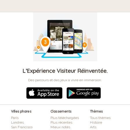
L’Expérience Visiteur Réinventée.
Des parcours et des jeux à vivre en immersion.
Villes phares
Classements
Thèmes
Paris
Plus téléchargées
Tous thèmes
Londres
Plus récentes
Histoire
San Francisco
Mieux notés
Arts