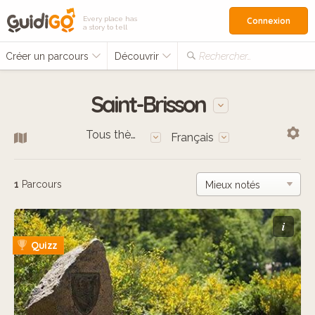
Every place has
Connexion
a story to tell
Créer un parcours
Découvrir
Rechercher…
Saint-Brisson
Tous thèmes
Français
1
Parcours
i
Quizz