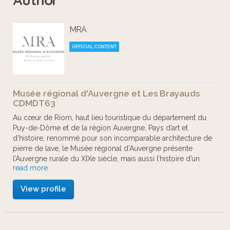
du musée vous permet d'apprendre
un tas de choses sur l'auvergnat et
MRA
son potager. Les réponses aux
questions sont à retirer au fond des
OFFICIAL CONTENT
petits sacs verts disséminés sur le
parcours. Au revers : une lettre vous
Musée régional d'Auvergne et Les Brayauds
permettra au final d'identifier le nom
CDMDT63
d'un légume, à moins que ce soit
Au cœur de Riom, haut lieu touristique du département du
Puy-de-Dôme et de la région Auvergne, Pays d’art et
celui d'un fruit.
d’histoire, renommé pour son incomparable architecture de
pierre de lave, le Musée régional d’Auvergne présente
l’Auvergne rurale du XIXe siècle, mais aussi l’histoire d’un
Ce petit parcours vous est proposé
read more
territoire et de ses habitants. Les collections de ce musée
par l'équipe du Musée régional
sont installées dans un ancien hôtel particulier du XVIIIe
View profile
siècle.
d'Auvergne en partenariat avec Les
Elles relatent principalement la vie du monde rural au XIXe
siècle dans ce que les historiens appellent « l’Ancienne
Brayauds, CDMDT 63, dans le cadre
Auvergne », c’est à dire les frontières antérieures à la