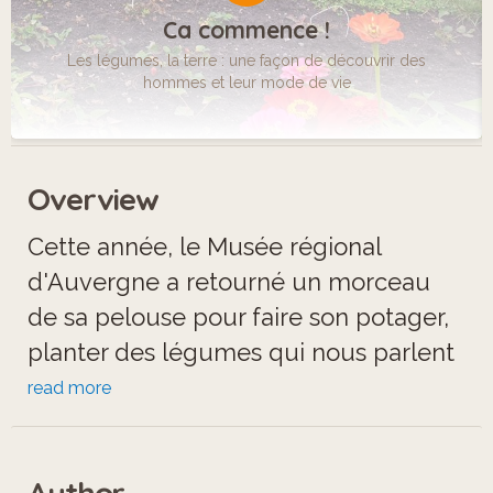
Ca commence !
Les légumes, la terre : une façon de découvrir des
hommes et leur mode de vie
Overview
Cette année, le Musée régional
d'Auvergne a retourné un morceau
de sa pelouse pour faire son potager,
planter des légumes qui nous parlent
de l'Auvergne, de son histoire, de ses
read more
savoir-faire et de ses habitants. Ce
parcours ludique à travers les salles
Author