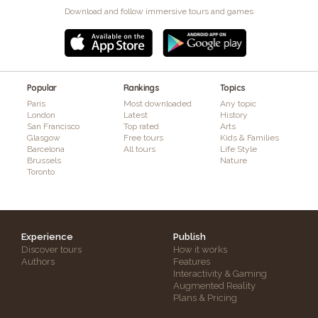
Download and follow immersive tours and games
Popular
Rankings
Topics
Paris
Most downloaded
Any topic
London
Latest
History
San Francisco
Top rated
Arts
Glasgow
Free tours
Kids & Families
Barcelona
All tours
Life Style
Brussels
Nature
Toronto
Experience
Publish
Discover tours
How it works
Authors
Features
Interactivity & Gaming
Augmented Reality
Plans & Pricing