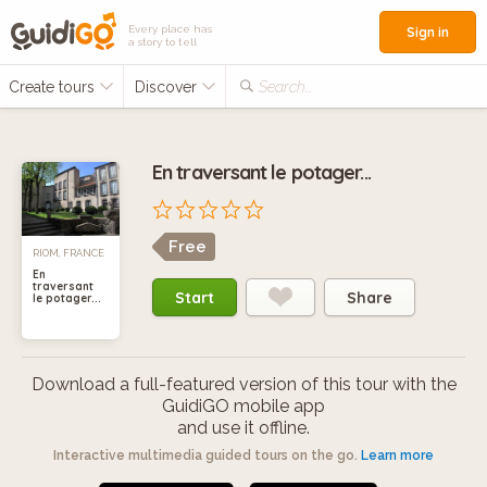
Every place has
Sign in
a story to tell
Create tours
Discover
Search...
En traversant le potager...
Free
RIOM, FRANCE
En
traversant
Start
Share
le potager...
Download a full-featured version of this tour with the
GuidiGO mobile app
and use it offline.
Interactive multimedia guided tours on the go.
Learn more