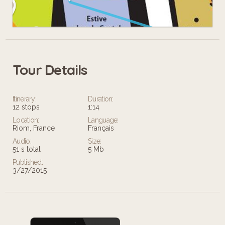
Tour Details
Leaflet
Itinerary:
Duration:
12 stops
1:14
Location:
Language:
Riom, France
Français
Audio:
Size:
51 s total
5 Mb
Published:
3/27/2015