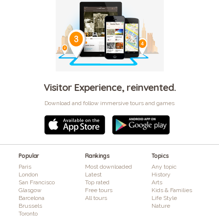
Visitor Experience, reinvented.
Download and follow immersive tours and games
Popular
Rankings
Topics
Paris
Most downloaded
Any topic
London
Latest
History
San Francisco
Top rated
Arts
Glasgow
Free tours
Kids & Families
Barcelona
All tours
Life Style
Brussels
Nature
Toronto