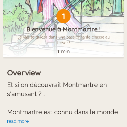
1
Bienvenue à Montmartre !
Je vais te guider dans une passionnante chasse au
trésor !
1 min
Overview
Et si on découvrait Montmartre en
s'amusant ?...
Montmartre est connu dans le monde
entier, pour son fameux Sacré Coeur,
read more