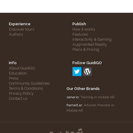
Experience
Publish
Discover tours
How it works
Authors
Features
Interactivity & Gaming
Augmented Reality
Plans & Pricing
Info
Follow GuidiGO
About GuidiGO
Education
Press
Community Guidelines
Terms & Conditions
Our Other Brands
Privacy Policy
senar.io
: Training in mobile AR
Contact us
frameit.ar
: Artwork Preview in
Mobile AR