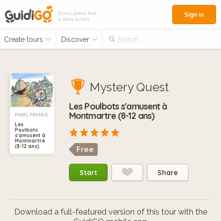
Every place has
Sign in
a story to tell
Create tours
Discover
Search...
Mystery Quest
Les Poulbots s'amusent à
Montmartre (8-12 ans)
PARIS, FRANCE
Les
Poulbots
s'amusent à
Montmartre
(8-12 ans)
Free
Start
Share
Download a full-featured version of this tour with the