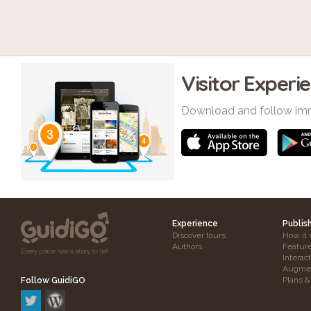
Visitor Experi
Download and follow im
Experience
Publis
Discover tours
How it 
Authors
Featur
Interac
Augmen
Plans &
Follow GuidiGO