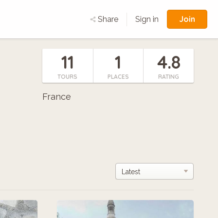
Join
Share
Sign in
11
1
4.8
TOURS
PLACES
RATING
France