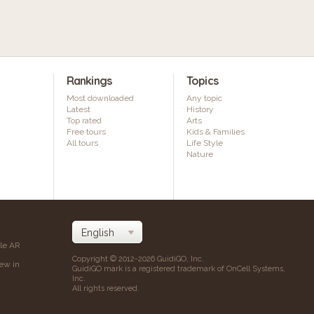
Rankings
Topics
Most downloaded
Any topic
Latest
History
Top rated
Arts
Free tours
Kids & Families
All tours
Life Style
Nature
ile AR
Copyright © 2012-2026 GuidiGO, Inc.
iew in
GuidiGO mark is a registered trademark of OnCell Systems,
Inc.
All rights reserved.