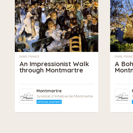
PARIS, FRANCE
PARIS, FRAN
An Impressionist Walk
A Boh
through Montmartre
Mont
Montmartre
Syndicat d'Initiative de Montmartre
OFFICIAL CONTENT