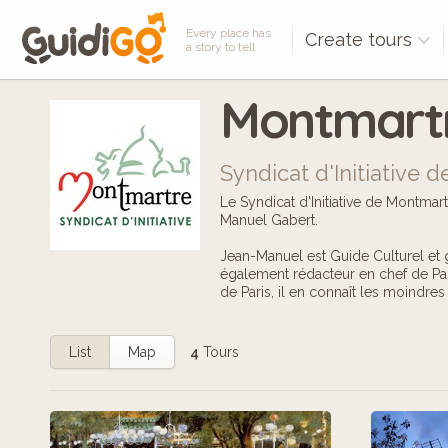
Every place has
Create tours
a story to tell
Montmart
Syndicat d'Initiative 
Le Syndicat d'Initiative de Montma
Manuel Gabert.
Jean-Manuel est Guide Culturel et gr
également rédacteur en chef de Pari
de Paris, il en connaît les moindres
List
Map
4
Tours