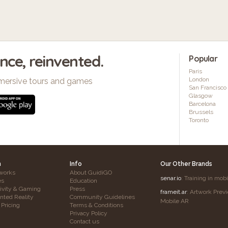
ence, reinvented.
Popular
Paris
London
mersive tours and games
San Francisco
Glasgow
Barcelona
Brussels
Toronto
h
Info
Our Other Brands
works
About GuidiGO
senar.io
: Training in mob
es
Education
tivity & Gaming
Press
frameit.ar
: Artwork Prev
ted Reality
Community Guidelines
Mobile AR
 Pricing
Terms & Conditions
Privacy Policy
Contact us