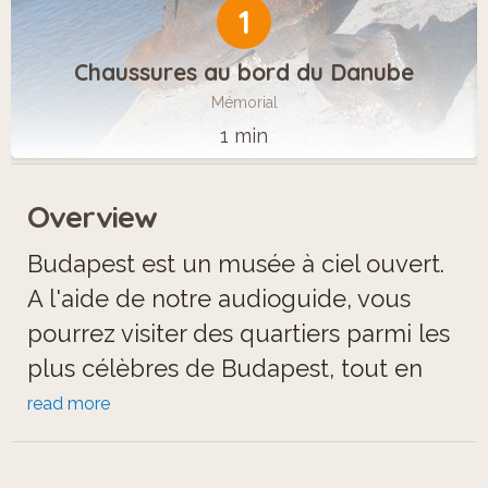
1
Chaussures au bord du Danube
Mémorial
1 min
Overview
Budapest est un musée à ciel ouvert.
A l'aide de notre audioguide, vous
pourrez visiter des quartiers parmi les
plus célèbres de Budapest, tout en
découvrant comment certains points
read more
d'intérêt, accessibles à tous, relatent
l'histoire de la ville et du pays.