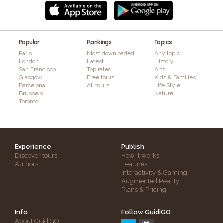
Popular
Rankings
Topics
Paris
Most downloaded
Any topic
London
Latest
History
San Francisco
Top rated
Arts
Glasgow
Free tours
Kids & Families
Barcelona
All tours
Life Style
Brussels
Nature
Toronto
Experience
Publish
Discover tours
How it works
Authors
Features
Interactivity & Gaming
Augmented Reality
Plans & Pricing
Info
Follow GuidiGO
About GuidiGO