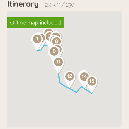
Itinerary
2.4 km / 1:30
Offline map included