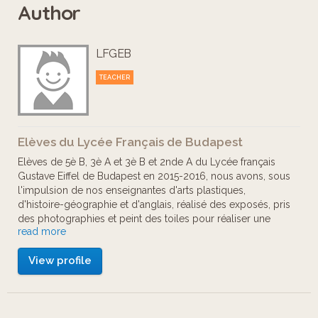
Author
Branchez vos écouteurs et laissez-
nous vous guider.
LFGEB
TEACHER
Elèves du Lycée Français de Budapest
Elèves de 5è B, 3è A et 3è B et 2nde A du Lycée français
Gustave Eiffel de Budapest en 2015-2016, nous avons, sous
l'impulsion de nos enseignantes d'arts plastiques,
d'histoire-géographie et d'anglais, réalisé des exposés, pris
des photographies et peint des toiles pour réaliser une
read more
exposition du parcours ainsi qu'un blog. Les textes produits
ont été traduits, puis lus pour créer cet audioguide.
View profile