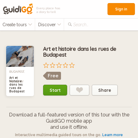
Every place has
Sign in
a story to tell
Create tours
Discover
Search...
Art et histoire dans les rues de
Budapest
BUDAPEST,
Free
Art et
histoire
HUNGARY
dans les
rues de
Start
Share
Budapest
Download a full-featured version of this tour with the
GuidiGO mobile app
and use it offline.
Interactive multimedia guided tours on the go.
Learn more