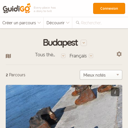
Every place has
Connexion
a story to tell
Créer un parcours
Découvrir
Rechercher…
Budapest
Tous thèmes
Français
2
Parcours
i