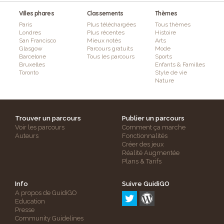
Villes phares
Classements
Thèmes
Paris
Plus téléchargées
Tous thèmes
Londres
Plus récentes
Histoire
San Francisco
Mieux notés
Arts
Glasgow
Parcours gratuits
Mode
Barcelone
Tous les parcours
Sports
Bruxelles
Enfants & Familles
Toronto
Style de vie
Nature
Trouver un parcours
Publier un parcours
Voir les parcours
Comment ça marche
Auteurs
Fonctionnalités
Créer des jeux
Réalité Augmentée
Plans & Tarifs
Info
Suivre GuidiGO
A propos de GuidiGO
Education
Presse
Community Guidelines