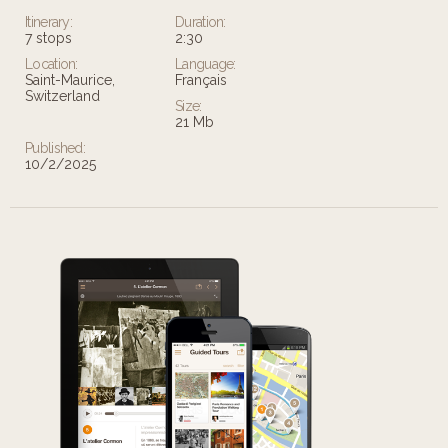
Itinerary:
Duration:
7 stops
2:30
Location:
Language:
Saint-Maurice,
Français
Switzerland
Size:
21 Mb
Published:
10/2/2025