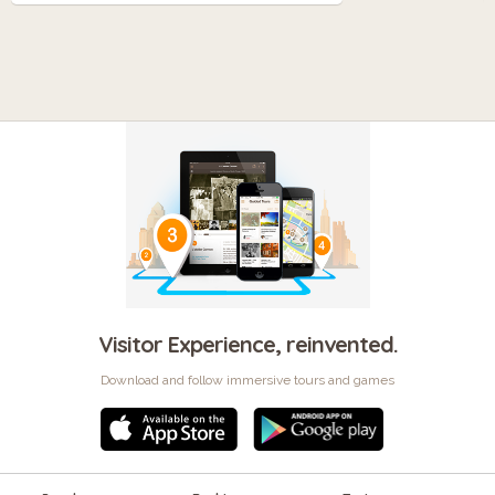
Visitor Experience, reinvented.
Download and follow immersive tours and games