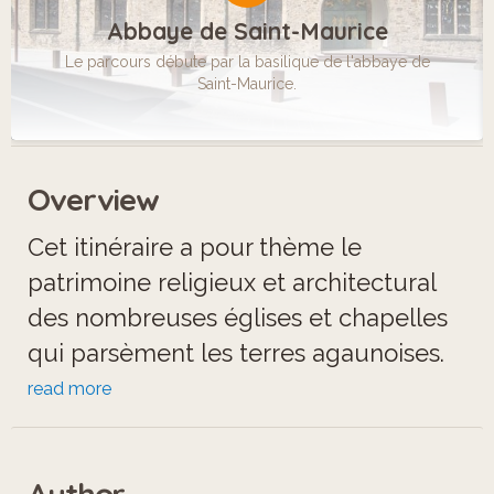
Abbaye de Saint-Maurice
Le parcours débute par la basilique de l'abbaye de
Saint-Maurice.
Overview
Cet itinéraire a pour thème le
patrimoine religieux et architectural
des nombreuses églises et chapelles
qui parsèment les terres agaunoises.
La basilique de l’abbaye de Saint-
read more
Maurice constitue le point de départ
du parcours. Après avoir traversé
Author
l’avenue d’Agaune, vous passez