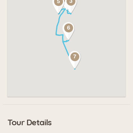
Niveau: 1
Balisage: Itinéraire des chapelles
(panneau bleu et rouge)
Altitude min.: 411 m
Altitude max.: 536 m
Départ: abbaye de Saint-Maurice
Arrivée: chapelle d’Epinassey
Tour Details