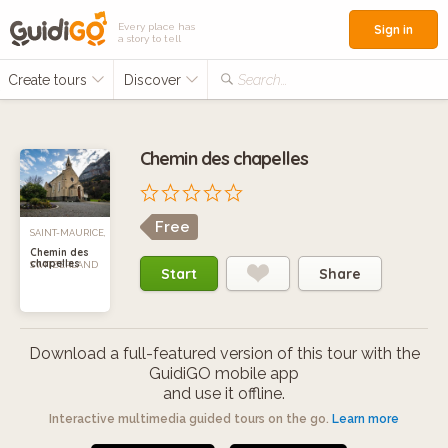
Every place has
Sign in
a story to tell
Create tours
Discover
Search...
Chemin des chapelles
Free
SAINT-MAURICE,
Chemin des
chapelles
SWITZERLAND
Start
Share
Download a full-featured version of this tour with the
GuidiGO mobile app
and use it offline.
Interactive multimedia guided tours on the go.
Learn more