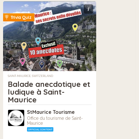
i
Trivia Quiz
SAINT-MAURICE, SWITZERLAND
Balade anecdotique et
ludique à Saint-
Maurice
StMaurice Tourisme
Office du tourisme de Saint-
Maurice
OFFICIAL CONTENT