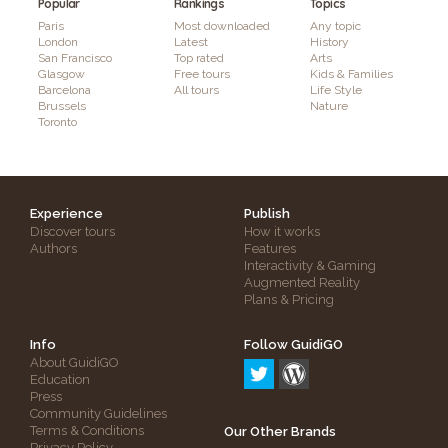
Popular
Rankings
Topics
Paris
Most downloaded
Any topic
London
Latest
History
San Francisco
Top rated
Arts
Glasgow
Free tours
Kids & Families
Barcelona
All tours
Life Style
Brussels
Nature
Toronto
Experience
Publish
Discover tours
How it works
Authors
Features
Interactivity & Gaming
Augmented Reality
Plans & Pricing
Info
Follow GuidiGO
About GuidiGO
Education
Press
Community Guidelines
Terms & Conditions
Our Other Brands
Privacy Policy