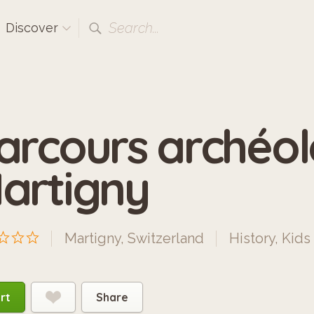
Search...
Discover
arcours archéo
artigny
Martigny, Switzerland
History
,
Kids
rt
Share