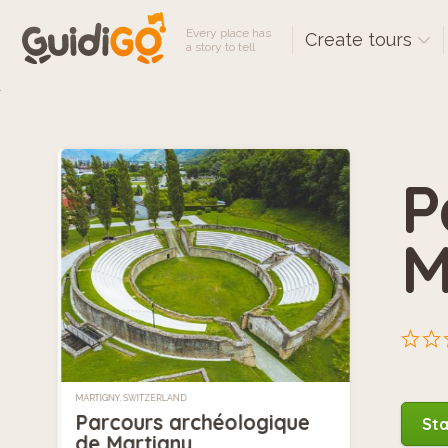
Every place has
Create tours
a story to tell
P
M
MARTIGNY, SWITZERLAND
Parcours archéologique
Sta
de Martigny