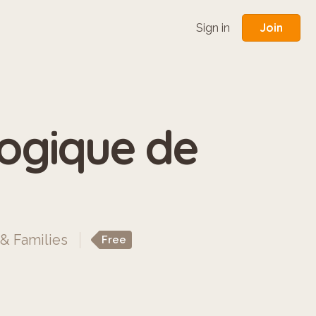
Join
Sign in
logique de
 & Families
Free