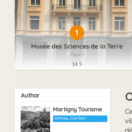
1
Musée des Sciences de la Terre
Étape 1
34 s
O
Author
Martigny Tourisme
Ce
OFFICIAL CONTENT
vi
dé