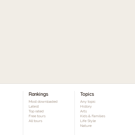
Rankings
Topics
Most downloaded
Any topic
Latest
History
Top rated
Arts
Free tours
Kids & Families
All tours
Life Style
Nature