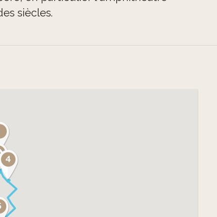
des siècles.
ue de Martigny, alliant histoire,
sur l’évolution de cette région.