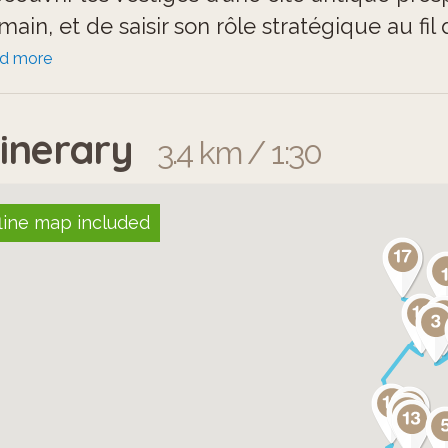
main, et de saisir son rôle stratégique au fil 
ad more
aque étape du trajet révèle une facette uniq
lture et art, tout en invitant à une réflexion 
tinerary
3.4 km / 1:30
line map included