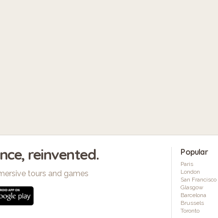
ence, reinvented.
Popular
Paris
London
mersive tours and games
San Francisco
Glasgow
Barcelona
Brussels
Toronto