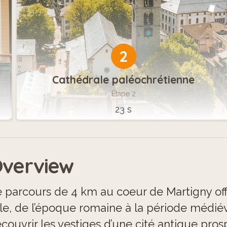
2
Cathédrale paléochrétienne
Étape 2
23 s
verview
 parcours de 4 km au coeur de Martigny offr
lle, de l’époque romaine à la période médiév
couvrir les vestiges d’une cité antique pros