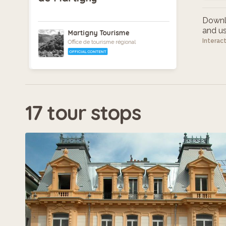
Downlo
and use
Martigny Tourisme
Interac
Office de tourisme régional
OFFICIAL CONTENT
17 tour stops