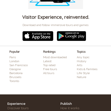
Visitor Experience, reinvented.
Download and follow immersive tours and games
Popular
Rankings
Topics
Paris
Most downloaded
Any topic
London
Latest
History
San Francisco
Top rated
Arts
Glasgow
Free tours
Kids & Families
Barcelona
All tours
Life Style
Brussels
Nature
Toronto
Experience
Publish
Discover tours
How it works