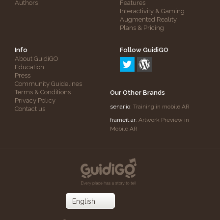
Authors
Features
Interactivity & Gaming
Augmented Reality
Plans & Pricing
Info
Follow GuidiGO
About GuidiGO
Education
Press
Community Guidelines
Terms & Conditions
Our Other Brands
Privacy Policy
senar.io
: Training in mobile AR
Contact us
frameit.ar
: Artwork Preview in
Mobile AR