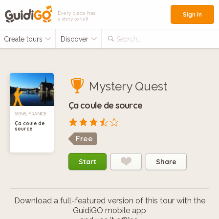
Every place has
Sign in
a story to tell
Create tours
Discover
Search...
Mystery Quest
Ça coule de source
SENS, FRANCE
Ça coule de
source
Free
Start
Share
Download a full-featured version of this tour with the
GuidiGO mobile app