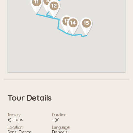
Cette application t'est conseillée si tu
as entre 10 et 14 ans.
Tour Details
Itinerary:
Duration:
15 stops
1:30
Location:
Language:
Sens, France
Français