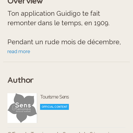
Overview
Ton application Guidigo te fait
remonter dans le temps, en 1909.
Pendant un rude mois de décembre,
Léo, un jeune marin, dans une
read more
chaloupe revenait de pêche. Voulant
rentrer chez lui, il remarqua soudain
Author
que quelque chose n’allait pas…
Sacrilège ! Sur le pont, une chose
Tourisme Sens
avait disparu ! Comment allait-il
rentrer chez lui sans cet objet ? »
OFFICIAL CONTENT
Grâce à Guidigo, découvre, de