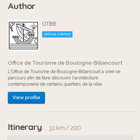
Author
tout au long de votre promenade
dans le quartier Château-Les-Princes-
OTBB
Marmottan. Dans ce quartier de la
ville, les plus grands architectes du
OFFICIAL CONTENT
XXe siècle - Le Corbusier, Mallet-
Stevens, Patout, Perret… - ont fait leurs
Office de Tourisme de Boulogne-Billancourt
premières armes. Maisons, villas et
L'Office de Tourisme de Boulogne-Billancourt a créé ce
hôtels particuliers reflètent
parcours afin de faire découvrir l'architecture
contemporaine de certains quartiers de la ville.
l’architecture audacieuse et novatrice
des Années 30.
View profile
Itinerary
3.1 km / 2:00