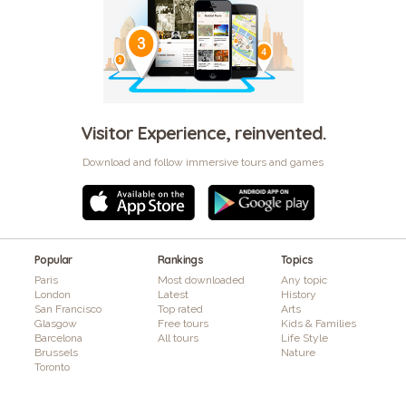
Visitor Experience, reinvented.
Download and follow immersive tours and games
Popular
Rankings
Topics
Paris
Most downloaded
Any topic
London
Latest
History
San Francisco
Top rated
Arts
Glasgow
Free tours
Kids & Families
Barcelona
All tours
Life Style
Brussels
Nature
Toronto