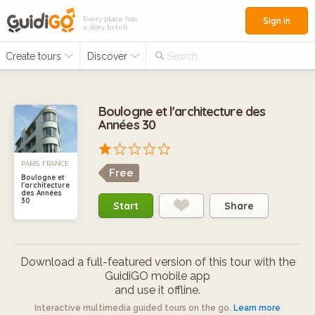
Every place has
Sign in
a story to tell
Create tours
Discover
Search...
Boulogne et l'architecture des
Années 30
PARIS, FRANCE
Free
Boulogne et
l'architecture
des Années
30
Start
Share
Download a full-featured version of this tour with the
GuidiGO mobile app
and use it offline.
Interactive multimedia guided tours on the go.
Learn more