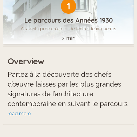
1
Le parcours des Années 1930
A l’avant-garde créatrice de l’entre-deux-guerres
2 min
Overview
Partez à la découverte des chefs
d’œuvre laissés par les plus grandes
signatures de l’architecture
contemporaine en suivant le parcours
pédestre qui vous conduira sur les
read more
chemins d’un patrimoine protégé.
Les commentaires vous guideront