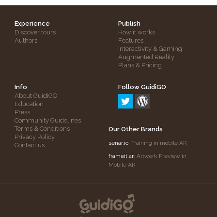
Experience
Publish
Discover tours
How it works
Authors
Features
Interactivity & Gaming
Augmented Reality
Plans & Pricing
Info
Follow GuidiGO
About GuidiGO
Education
Press
Community Guidelines
Terms & Conditions
Our Other Brands
Privacy Policy
senar.io
: Training in mobile AR
Contact us
frameit.ar
: Artwork Preview in
Mobile AR