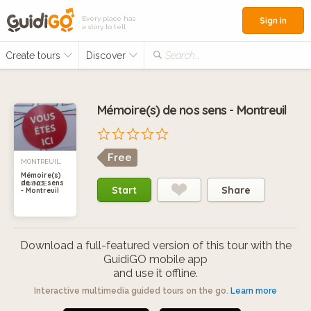
Every place has
Sign in
a story to tell
Create tours
Discover
Search...
Mémoire(s) de nos sens - Montreuil
Free
MONTREUIL,
Mémoire(s)
de nos sens
FRANCE
Start
Share
- Montreuil
Download a full-featured version of this tour with the
GuidiGO mobile app
and use it offline.
Interactive multimedia guided tours on the go.
Learn more