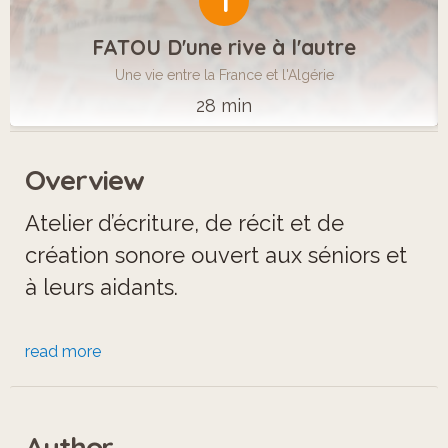
1
FATOU D'une rive à l'autre
Une vie entre la France et l'Algérie
28 min
Overview
Atelier d’écriture, de récit et de
création sonore ouvert aux séniors et
à leurs aidants.
Ce parcours conçu par le Collectif La
read more
Ville au Loin et animé par Xavier
Georgin a rassemblé un groupe
Author
d'habitants de Montreuil dans le but