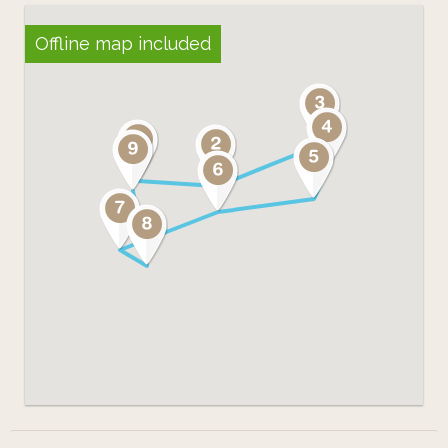
Offline map included
Ce projet a été financé par la
Conférence des Financeurs de la
Prévention de la perte d’Autonomie
du département de la Seine-Saint-
Denis et conduit en lien avec le
Centre Communal d'Action Sociale de
Montreuil.
La Ville au Loin tient à remercier
l'équipe du CCAS de Montreuil pour
son soutien et, en particulier, Mme
Villière qui a accompagné le projet
chaque semaine.