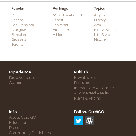
Popular
Rankings
Topics
Paris
Most downloaded
Any topic
London
Latest
History
San Francisco
Top rated
Arts
Glasgow
Free tours
Kids & Families
Barcelona
All tours
Life Style
Brussels
Nature
Toronto
Experience
Publish
Discover tours
How it works
Authors
Features
Interactivity & Gaming
Augmented Reality
Plans & Pricing
Info
Follow GuidiGO
About GuidiGO
Education
Press
Community Guidelines