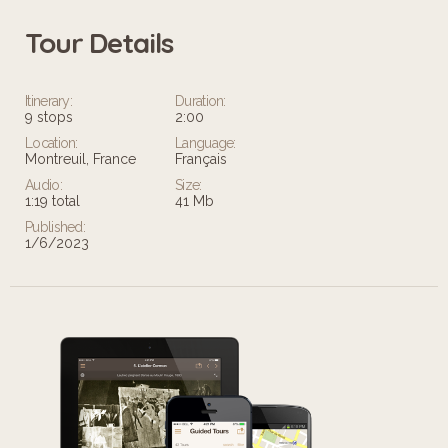
Tour Details
Itinerary:
Duration:
9 stops
2:00
Location:
Language:
Montreuil, France
Français
Audio:
Size:
1:19 total
41 Mb
Published:
1/6/2023