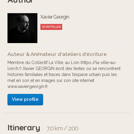
de proposer un projet commun aux
Xavier Georgin
Aidants et à leur proche Aidé.
STORYTELLER
Chaque séance a mis à l’honneur un
sens et les souvenirs qui y sont liés :
Auteur & Animateur d'ateliers d'écriture
lieux de l'enfance, goût des plats,
Membre du Collectif La Ville, au Loin (https://la-ville-au-
musiques, paysages proches et
loin.fr/) Xavier GEORGIN écrit des textes où se rencontrent
histoires familiales et traces dans l’espace urbain puis les
lointains et bien d’autres choses
met en son et en images sur son site internet
encore qui construisent l'histoire de
www.xaviergeorgin.fr
chacun - la mémoire de nos sens.
View profile
Le parcours prend Montreuil comme
point d'ancrage des souvenirs des
Itinerary
7.0 km / 2:00
participants.