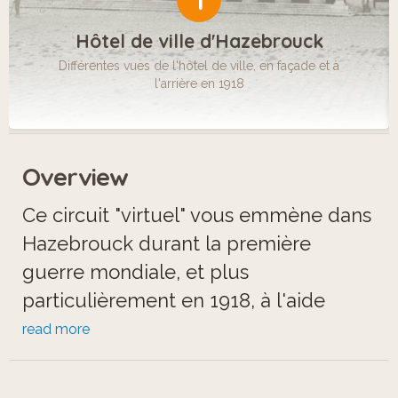
1
Hôtel de ville d'Hazebrouck
Différentes vues de l'hôtel de ville, en façade et à
l'arrière en 1918
Overview
Ce circuit "virtuel" vous emmène dans
Hazebrouck durant la première
guerre mondiale, et plus
particulièrement en 1918, à l'aide
d'images d'archives et de cartes
read more
postales de l'époque.