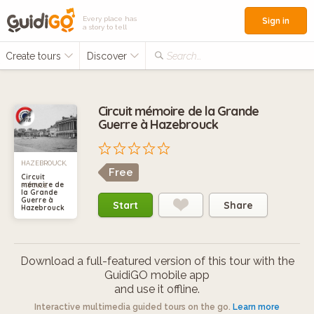
Every place has
Sign in
a story to tell
Create tours
Discover
Search...
Circuit mémoire de la Grande
Guerre à Hazebrouck
HAZEBROUCK,
Free
Circuit
mémoire de
FRANCE
la Grande
Guerre à
Start
Share
Hazebrouck
Download a full-featured version of this tour with the
GuidiGO mobile app
and use it offline.
Interactive multimedia guided tours on the go.
Learn more