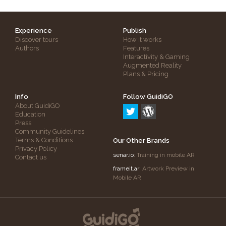
Experience
Publish
Discover tours
How it works
Authors
Features
Interactivity & Gaming
Augmented Reality
Plans & Pricing
Info
Follow GuidiGO
About GuidiGO
Education
Press
Community Guidelines
Terms & Conditions
Our Other Brands
Privacy Policy
senar.io
: Training in mobile AR
Contact us
frameit.ar
: Artwork Preview in
Mobile AR