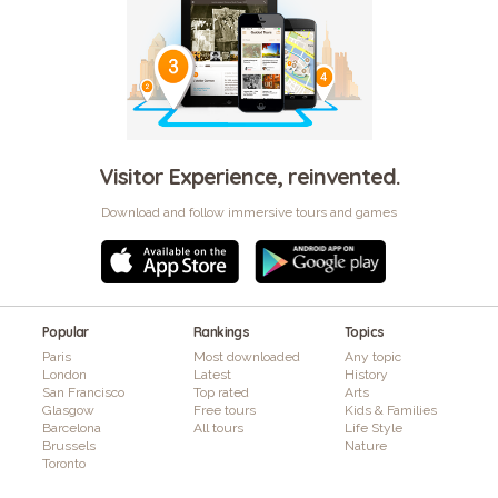
Visitor Experience, reinvented.
Download and follow immersive tours and games
Popular
Rankings
Topics
Paris
Most downloaded
Any topic
London
Latest
History
San Francisco
Top rated
Arts
Glasgow
Free tours
Kids & Families
Barcelona
All tours
Life Style
Brussels
Nature
Toronto