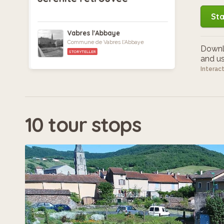
Sta
Vabres l'Abbaye
Commune de Vabres l'Abbaye
Downlo
STORYTELLER
and use
Interac
10 tour stops