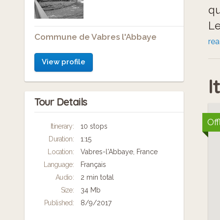
qu
Le
Commune de Vabres l'Abbaye
vi
re
te
View profile
l’
I
No
Tour Details
di
…e
Off
Itinerary:
10 stops
Te
Duration:
1:15
pa
Location:
Vabres-l'Abbaye, France
Language:
Français
Audio:
2 min total
Size:
34 Mb
Published:
8/9/2017