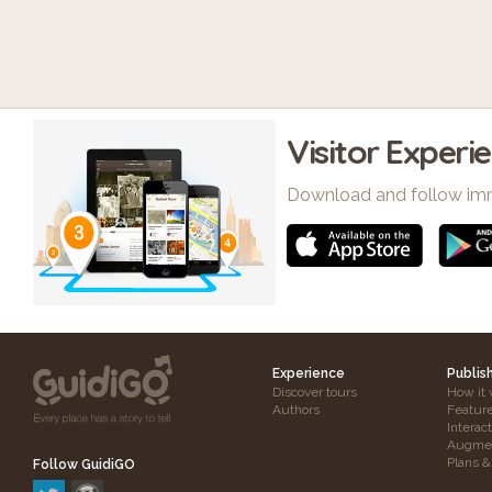
Visitor Experi
Download and follow im
Experience
Publis
Discover tours
How it 
Authors
Featur
Interac
Augmen
Plans &
Follow GuidiGO