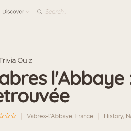
Search...
Discover
rivia Quiz
abres l'Abbaye :
etrouvée
Vabres-l'Abbaye, France
History
,
N