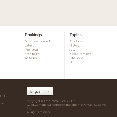
Rankings
Topics
Most downloaded
Any topic
Latest
History
Top rated
Arts
Free tours
Kids & Families
All tours
Life Style
Nature
ile AR
Copyright © 2012-2026 GuidiGO, Inc.
iew in
GuidiGO mark is a registered trademark of OnCell Systems,
Inc.
All rights reserved.