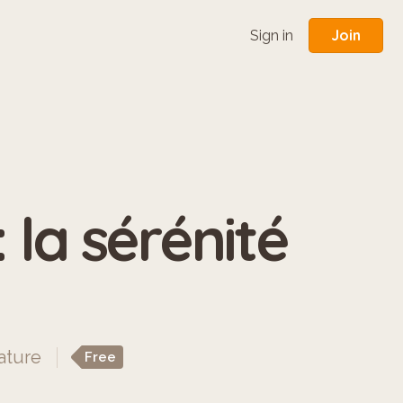
Join
Sign in
 la sérénité
ature
Free