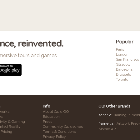
ence, reinvented.
Popular
Paris
London
mersive tours and games
San Francisco
Glasgow
Barcelona
Brussels
Toronto
h
Info
Our Other Brands
works
About GuidiGO
senar.io
: Training in mob
es
Education
tivity & Gaming
Press
frameit.ar
: Artwork Prev
ted Reality
Community Guidelines
Mobile AR
 Pricing
Terms & Conditions
Privacy Policy