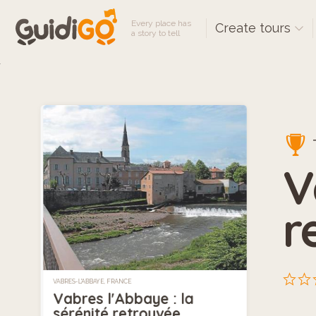
Every place has
Create tours
a story to tell
T
V
r
VABRES-L'ABBAYE, FRANCE
Vabres l'Abbaye : la
sérénité retrouvée