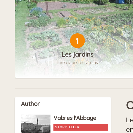
1
Les jardins
1ère étape, les jardins
O
Author
Vabres l'Abbaye
Le
STORYTELLER
en