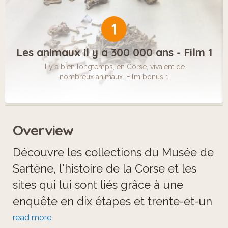
1
Les animaux il y a 300 000 ans - Film 1
Il y a bien longtemps, en Corse, vivaient de
nombreux animaux. Film bonus 1
Overview
Découvre les collections du Musée de
Sartène, l'histoire de la Corse et les
sites qui lui sont liés grâce à une
enquête en dix étapes et trente-et-un
défis ludiques.
read more