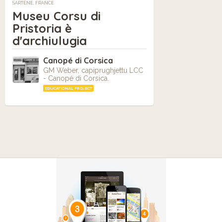
SARTÈNE, FRANCE
Museu Corsu di
Pristoria è
d'archiulugia
Canopé di Corsica
GM Weber, capiprughjettu LCC
- Canopé di Corsica.
EDUCATIONAL PROJECT