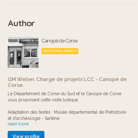
Résous l'énigme et engrange le plus
Author
de points possibles en répondant à un
maximum de questions !
Canopé de Corse
Offert par le Département Corse du
EDUCATIONAL PROJECT
Sud et réalisé par le Canopé de Corse.
GM Weber, Chargé de projets LCC - Canopé de
Corse.
Le Département de Corse du Sud et le Canopé de Corse
vous proposent cette visite ludique.
Adaptation des textes : Musée départemental de Préhistoire
et d'archéologie - Sartène
read more
Traductions :
View profile
Anglais : Abigaïl Yardley / Gregory Mitchell