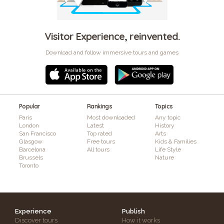
Visitor Experience, reinvented.
Download and follow immersive tours and games
Popular
Rankings
Topics
Paris
Most downloaded
Any topic
London
Latest
History
San Francisco
Top rated
Arts
Glasgow
Free tours
Kids & Families
Barcelona
All tours
Life Style
Brussels
Nature
Toronto
Experience
Publish
Discover tours
How it works