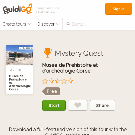
Every place has
Sign in
a story to tell
Create tours
Discover
Search...
Mystery Quest
Musée de Préhistoire et
d'archéologie Corse
SARTÈNE,
Musée de
Préhistoire
FRANCE
et
d'archéologie
Corse
Free
Start
Share
Download a full-featured version of this tour with the