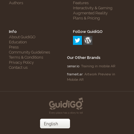
Authors
Features
Interactivity & Gaming
Augmented Reality
Plans & Pricing
Info
Follow GuidiGO
About GuidiGO
Education
Press
Community Guidelines
Terms & Conditions
Our Other Brands
Privacy Policy
senar.io
: Training in mobile AR
Contact us
frameit.ar
: Artwork Preview in
Mobile AR