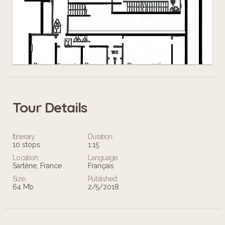
Tour Details
Leaflet
Itinerary:
Duration:
10 stops
1:15
Location:
Language:
Sartène, France
Français
Size:
Published:
64 Mb
2/5/2018