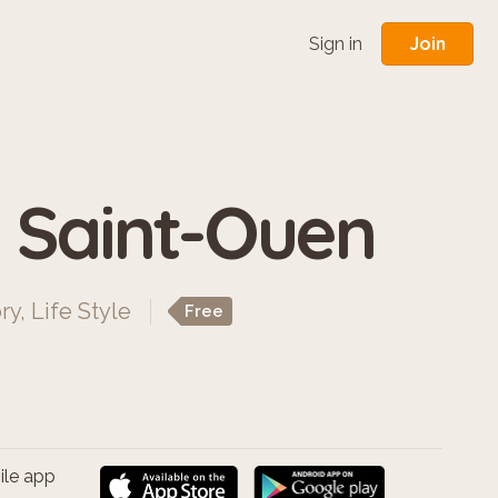
Join
Sign in
 - Saint-Ouen
ry
,
Life Style
Free
ile app