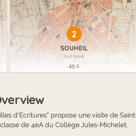
2
SOUHEIL
Nuit Noire
45 s
verview
illes d'Écritures" propose une visite de Sai
 classe de 4eA du Collège Jules-Michelet.