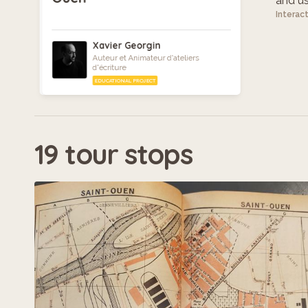
and use
Interac
Xavier Georgin
Auteur et Animateur d'ateliers
d'écriture
EDUCATIONAL PROJECT
19 tour stops