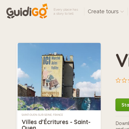
Every place has
Create tours
a story to tell
V
Sta
SAINT-OUEN-SUR-SEINE, FRANCE
Villes d'Écritures - Saint-
Downlo
Ouen