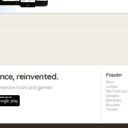
ence, reinvented.
Popular
Paris
London
mersive tours and games
San Francisco
Glasgow
Barcelona
Brussels
Toronto