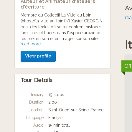
Auteur et Animateur d'ateliers
d'écriture
Av
Membre du Collectif La Ville, au Loin
pa
re
(https://la-ville-au-loin.fr/) Xavier GEORGIN
cr
écrit des textes où se rencontrent histoires
familiales et traces dans l’espace urbain puis
le
les met en son et en images sur son site
I
read more
internet www.xaviergeorgin.fr
Ce
View profile
fi
Off
Cu
Tour Details
La
Itinerary:
19 stops
du
Duration:
2:00
Location:
Saint-Ouen-sur-Seine, France
no
Language:
Français
Audio:
15 min total