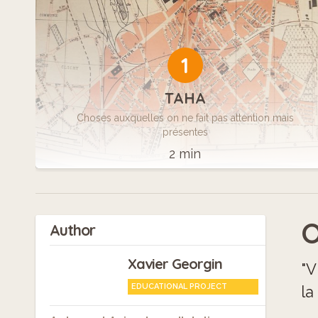
1
TAHA
Choses auxquelles on ne fait pas attention mais
présentes
2 min
O
Author
Xavier Georgin
"V
EDUCATIONAL PROJECT
la