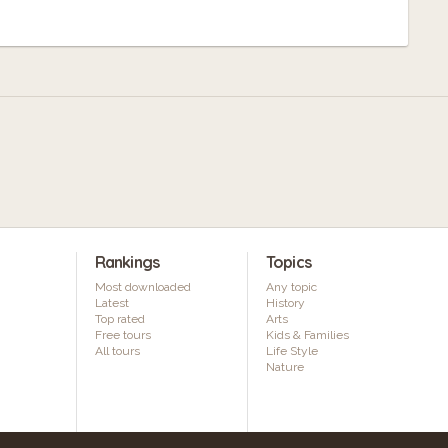
Rankings
Topics
Most downloaded
Any topic
Latest
History
Top rated
Arts
Free tours
Kids & Families
All tours
Life Style
Nature