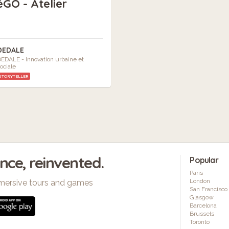
GO - Atelier
DEDALE
EDALE - Innovation urbaine et
ociale
STORYTELLER
ence, reinvented.
Popular
Paris
London
mersive tours and games
San Francisco
Glasgow
Barcelona
Brussels
Toronto