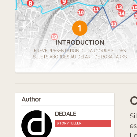
1
INTRODUCTION
BREVE PRESENTATION DU PARCOURS ET DES
SUJETS ABORDES AU DEPART DE ROSA PARKS
O
Author
DEDALE
Si
STORYTELLER
es
Le