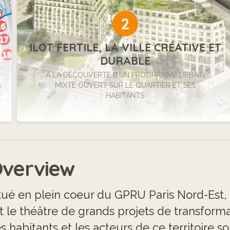
2
ILOT FERTILE, LA VILLE CRÉATIVE ET
DURABLE
À LA DÉCOUVERTE D’UN PROGRAMME URBAIN
MIXTE OUVERT SUR LE QUARTIER ET SES
HABITANTS
verview
tué en plein coeur du GPRU Paris Nord-Est, 
t le théâtre de grands projets de transforma
s habitants et les acteurs de ce territoire s