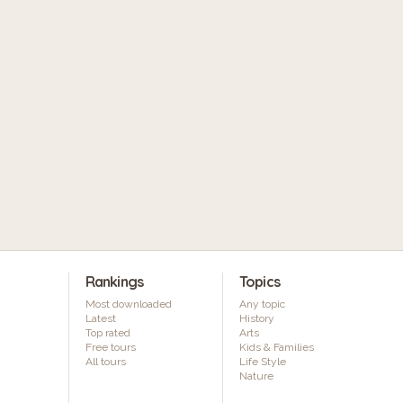
Rankings
Topics
Most downloaded
Any topic
Latest
History
Top rated
Arts
Free tours
Kids & Families
All tours
Life Style
Nature