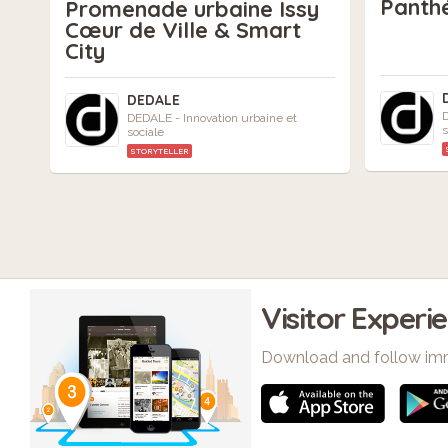
Panthé
Promenade urbaine Issy
Cœur de Ville & Smart
City
DEDALE
D
DEDALE - Innovation urbaine et
s
sociale
STORYTELLER
Visitor Experi
Download and follow im