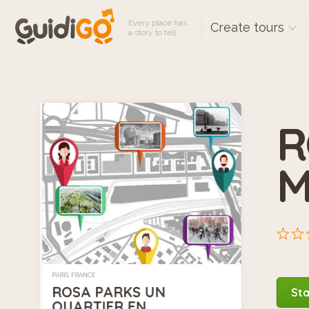
Every place has
Create tours
a story to tell
R
M
PARIS, FRANCE
ROSA PARKS UN
Sta
QUARTIER EN