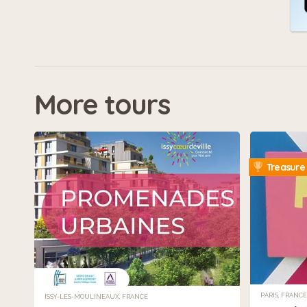
More tours
Treasure
PARIS, FRANCE
ISSY-LES-MOULINEAUX, FRANCE