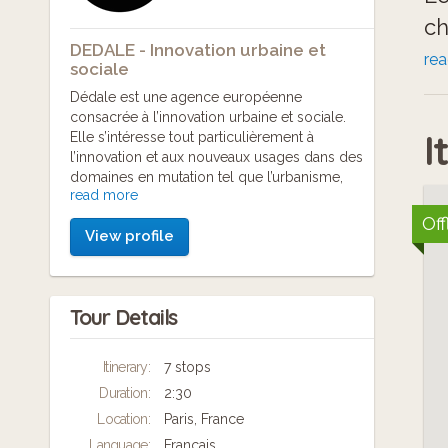
ch
DEDALE - Innovation urbaine et
qu
re
sociale
do
Dédale est une agence européenne
consacrée à l’innovation urbaine et sociale.
di
I
Elle s’intéresse tout particulièrement à
ci
l’innovation et aux nouveaux usages dans des
domaines en mutation tel que l’urbanisme,
No
read more
les nouvelles technologies, la culture, le
co
développement durable ou le tourisme.
Off
View profile
En pointe sur les questions d’innovation
in
urbaine, l’agence privilégie une approche par
les usages et intervient sur des missions
da
d’assistance à maîtrise d’ouvrage, études et
Tour Details
définition de stratégies territoriales,
accompagnement des politiques publiques,
conception et définition de programmes
Itinerary:
7 stops
urbains, conception d’applications mobiles
Duration:
2:30
et de services numériques innovants,
stratégies de communication 360°,
Location:
Paris, France
dispositifs de concertation urbaine et de
Language:
Français