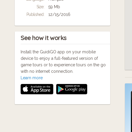
participation citoyenne, montage
Size:
59 Mb
d'équipements innovants, organisation
d'événements culturels et citoyens et
Published:
12/15/2016
animation de réseaux.
See how it works
Install the GuidiGO app on your mobile
device to enjoy a full-featured version of
game tours or to experience tours on the go
with no internet connection.
Learn more