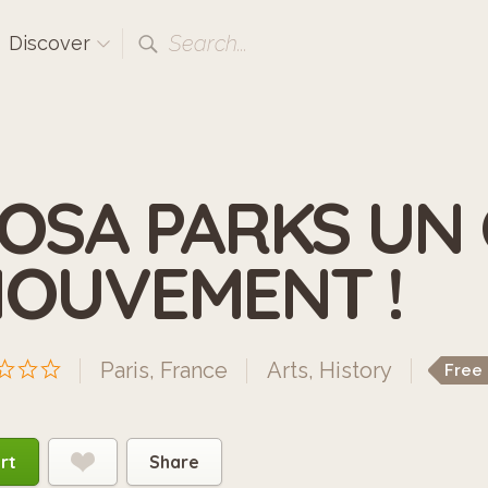
Search...
Discover
OSA PARKS UN 
OUVEMENT !
Paris, France
Arts
,
History
Free
rt
Share