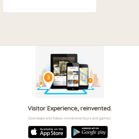
Visitor Experience, reinvented.
Download and follow immersive tours and games