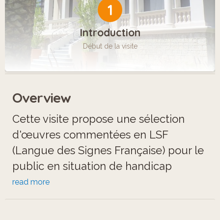
1
Introduction
Début de la visite
Overview
Cette visite propose une sélection
d'œuvres commentées en LSF
(Langue des Signes Française) pour le
public en situation de handicap
auditif.
read more
Le musée présente un ensemble