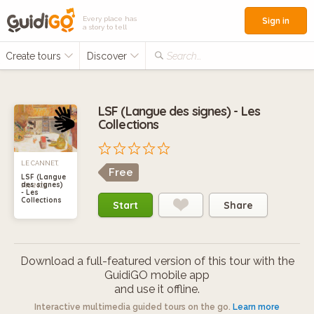
Every place has
Sign in
a story to tell
Create tours
Discover
Search...
LSF (Langue des signes) - Les
Collections
LE CANNET,
Free
LSF (Langue
des signes)
FRANCE
- Les
Collections
Start
Share
Download a full-featured version of this tour with the
GuidiGO mobile app
and use it offline.
Interactive multimedia guided tours on the go.
Learn more