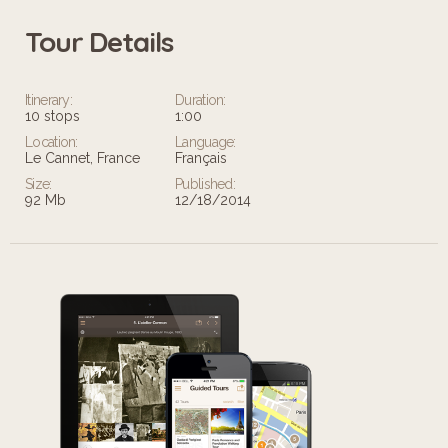
Tour Details
Leaflet
Itinerary:
Duration:
10 stops
1:00
Location:
Language:
Le Cannet, France
Français
Size:
Published:
92 Mb
12/18/2014