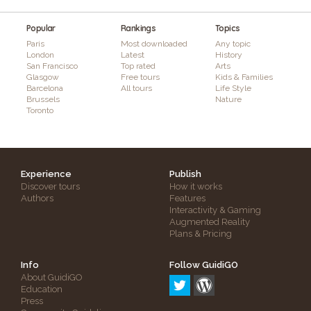
Popular
Rankings
Topics
Paris
Most downloaded
Any topic
London
Latest
History
San Francisco
Top rated
Arts
Glasgow
Free tours
Kids & Families
Barcelona
All tours
Life Style
Brussels
Nature
Toronto
Experience
Publish
Discover tours
How it works
Authors
Features
Interactivity & Gaming
Augmented Reality
Plans & Pricing
Info
Follow GuidiGO
About GuidiGO
Education
Press