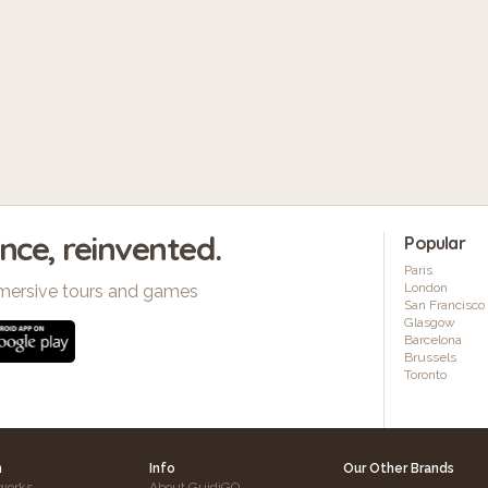
ence, reinvented.
Popular
Paris
London
mersive tours and games
San Francisco
Glasgow
Barcelona
Brussels
Toronto
h
Info
Our Other Brands
works
About GuidiGO