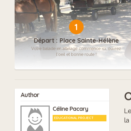
1
Départ : Place Sainte-Hélène
Votre balade en attelage commence ici, ouvrez
l'oeil et bonne route !
O
Author
Céline Pacary
Le
EDUCATIONAL PROJECT
la