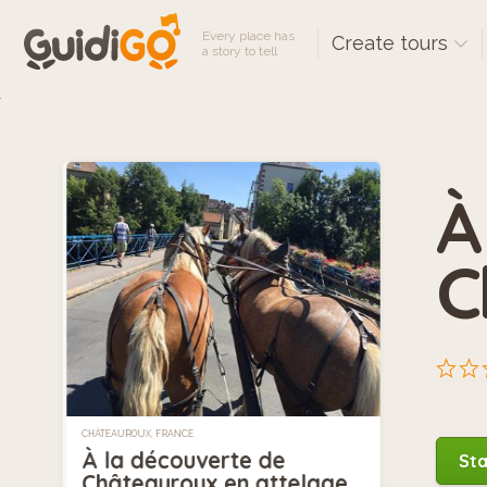
Every place has
Create tours
a story to tell
À
C
CHÂTEAUROUX, FRANCE
À la découverte de
Sta
Châteauroux en attelage.