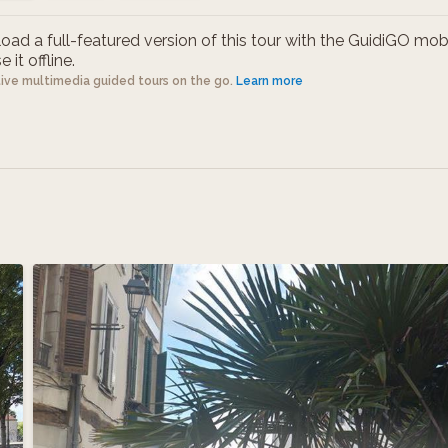
ad a full-featured version of this tour with the GuidiGO mob
 it offline.
tive multimedia guided tours on the go.
Learn more