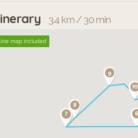
tinerary
3.4 km / 30 min
line map included