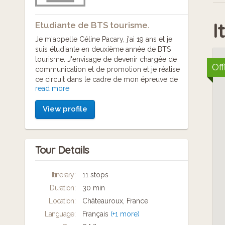
I
Etudiante de BTS tourisme.
Je m'appelle Céline Pacary, j'ai 19 ans et je
suis étudiante en deuxième année de BTS
tourisme. J'envisage de devenir chargée de
Off
communication et de promotion et je réalise
ce circuit dans le cadre de mon épreuve de
read more
gestion de l'information touristique, option
multimédia.
View profile
Tour Details
Itinerary:
11 stops
Duration:
30 min
Location:
Châteauroux, France
Language:
Français
(+1 more)