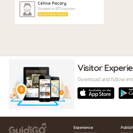
Céline Pacary
Student in BTS tourism
EDUCATIONAL PROJECT
Visitor Experi
Download and follow im
Experience
Publis
Discover tours
How it 