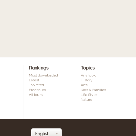
Rankings
Topics
Most downloaded
Any topic
Latest
History
Top rated
Arts
Free tours
Kids & Families
All tours
Life Style
Nature