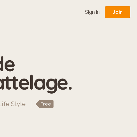
Join
Sign in
de
ttelage.
Life Style
Free