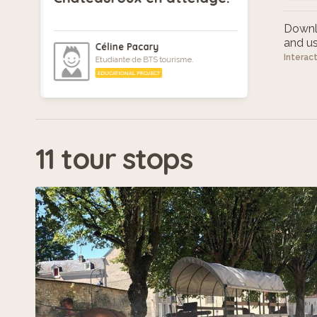
Downlo
and use
Céline Pacary
Interac
Etudiante de BTS tourisme.
EDUCATIONAL PROJECT
11 tour stops