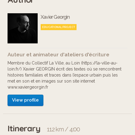
des lieux qu'ils arpentent au quotidien
Xavier Georgin
sous forme d'évocations de leurs
habitudes, de leurs déplacements, de
EDUCATIONAL PROJECT
leur histoire personnelle.
Auteur et animateur d'ateliers d'écriture
Ce parcours conçu par le Collectif La
Membre du Collectif La Ville, au Loin (https://la-ville-au-
Ville au Loin et animé par Xavier
loin.fr/) Xavier GEORGIN écrit des textes où se rencontrent
histoires familiales et traces dans l’espace urbain puis les
Georgin a été financé par la Région
met en son et en images sur son site internet
Ile-de-France via son dispositif "Aide
www.xaviergeorgin.fr
régionale à l'éducation artistique et
View profile
culturelle dans les lycées et les CFA".
La Ville au Loin tient tout
Itinerary
112 km / 4:00
particulièrement à remercier Mme.