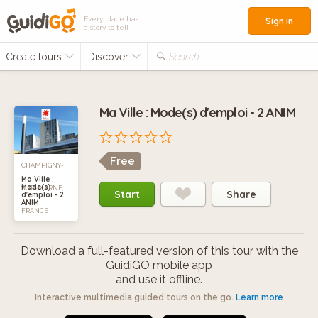
Every place has
Sign in
a story to tell
Create tours
Discover
Search...
Ma Ville : Mode(s) d'emploi - 2 ANIM
Free
CHAMPIGNY-
Ma Ville :
Mode(s)
SUR-MARNE,
Start
Share
d'emploi - 2
ANIM
FRANCE
Download a full-featured version of this tour with the
GuidiGO mobile app
and use it offline.
Interactive multimedia guided tours on the go.
Learn more