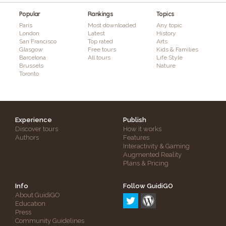
Popular
Rankings
Topics
Paris
Most downloaded
Any topic
London
Latest
History
San Francisco
Top rated
Arts
Glasgow
Free tours
Kids & Families
Barcelona
All tours
Life Style
Brussels
Nature
Toronto
Experience
Publish
Discover tours
How it works
Authors
Features
Interactivity & Gaming
Augmented Reality
Plans & Pricing
Info
Follow GuidiGO
About GuidiGO
Education
Press
Community Guidelines