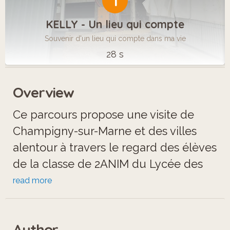
1
KELLY - Un lieu qui compte
Souvenir d'un lieu qui compte dans ma vie
28 s
Overview
Ce parcours propose une visite de
Champigny-sur-Marne et des villes
alentour à travers le regard des élèves
de la classe de 2ANIM du Lycée des
Métiers Gabriel-Péri.
read more
Ces textes, images et enregistrements
Author
réalisés avec les élèves présentent