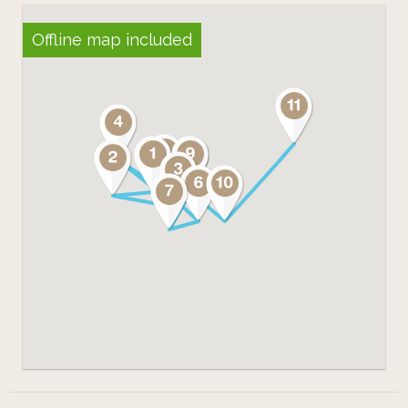
Robinel, proviseure du lycée ; Mme.
Offline map included
Chevreau-Gibrat, adjointe, et M.
Richard, CPE, pour l'accueil qu'ils ont
réservé à ce projet et Mme. Bouzidi
qui l'a accompagné chaque semaine.
Ainsi que tous les élèves de la classe :
Adrien, Aline, Ismael, Jason, Jean-
Michel, Kelly, Khalil et Tiago