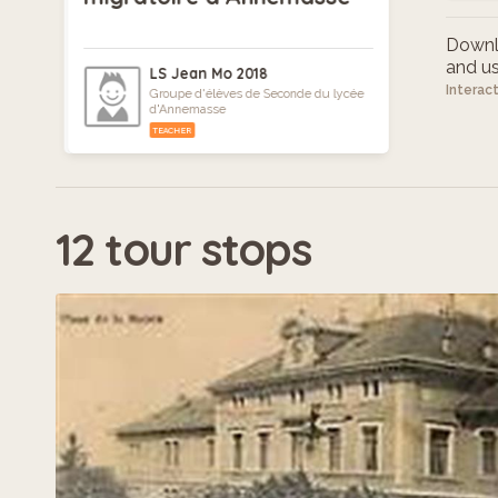
Downlo
and use
LS Jean Mo 2018
Interac
Groupe d'élèves de Seconde du lycée
d'Annemasse
TEACHER
12 tour stops