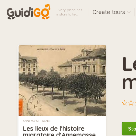
Every place has
Create tours
a story to tell
L
m
ANNEMASSE, FRANCE
Les lieux de l'histoire
Sta
migratoire d'Annemasse