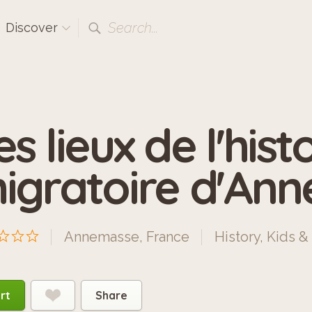
Search...
Discover
es lieux de l'hist
igratoire d'An
Annemasse, France
History
,
Kids &
rt
Share