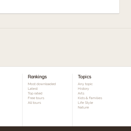
Rankings
Topics
Most downloaded
Any topic
Latest
History
Top rated
Arts
Free tours
Kids & Families
All tours
Life Style
Nature