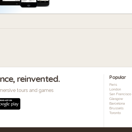
ence, reinvented.
Popular
Paris
London
mersive tours and games
San Francisco
Glasgow
Barcelona
Brussels
Toronto