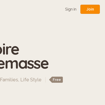
Join
Sign in
oire
nemasse
 Families
,
Life Style
Free