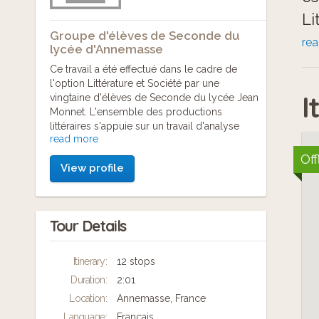
Li
Groupe d'élèves de Seconde du
té
re
lycée d'Annemasse
so
Ce travail a été effectué dans le cadre de
l'option Littérature et Société par une
l'
I
vingtaine d'élèves de Seconde du lycée Jean
19
Monnet. L'ensemble des productions
littéraires s'appuie sur un travail d'analyse
read more
des archives de la mairie dAnnemasse pour
la période 1914-1945. Merci à eux !
Off
View profile
Tour Details
Itinerary:
12 stops
Duration:
2:01
Location:
Annemasse, France
Language:
Français