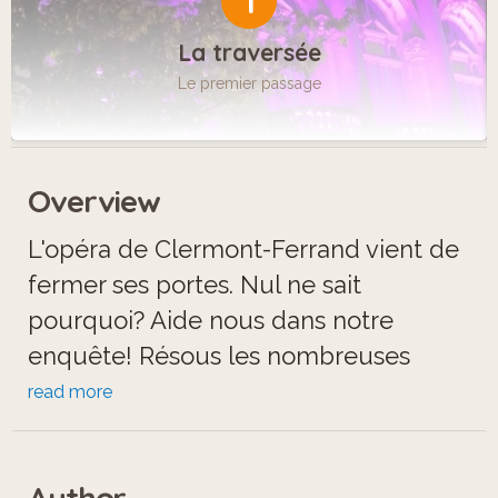
1
La traversée
Le premier passage
Overview
L'opéra de Clermont-Ferrand vient de
fermer ses portes. Nul ne sait
pourquoi? Aide nous dans notre
enquête! Résous les nombreuses
énigmes du jeu de piste pour trouver
read more
qui se cache derrière le fantôme de
l'Opéra.
Author
Tu peux t'aider du site internet "Les