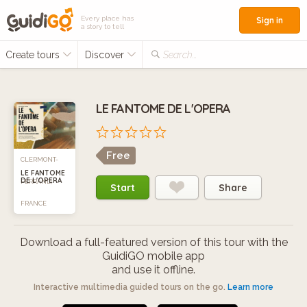
Every place has
Sign in
a story to tell
Create tours
Discover
Search...
LE FANTOME DE L'OPERA
Free
CLERMONT-
LE FANTOME
DE L'OPERA
FERRAND,
Start
Share
FRANCE
Download a full-featured version of this tour with the
GuidiGO mobile app
and use it offline.
Interactive multimedia guided tours on the go.
Learn more