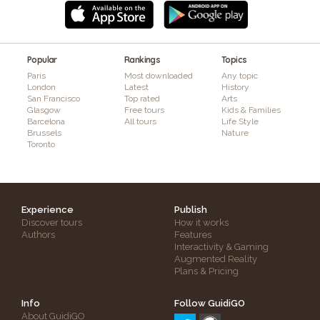
Popular
Rankings
Topics
Paris
Most downloaded
Any topic
London
Latest
History
San Francisco
Top rated
Arts
Glasgow
Free tours
Kids & Families
Barcelona
All tours
Life Style
Brussels
Nature
Toronto
Experience
Publish
Discover tours
How it works
Authors
Features
Interactivity & Gaming
Augmented Reality
Plans & Pricing
Info
Follow GuidiGO
About GuidiGO