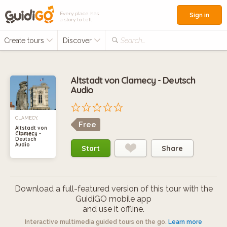
Every place has
Sign in
a story to tell
Create tours
Discover
Search...
Altstadt von Clamecy - Deutsch
Audio
CLAMECY,
Free
Altstadt von
Clamecy -
FRANCE
Deutsch
Audio
Start
Share
Download a full-featured version of this tour with the
GuidiGO mobile app
and use it offline.
Interactive multimedia guided tours on the go.
Learn more