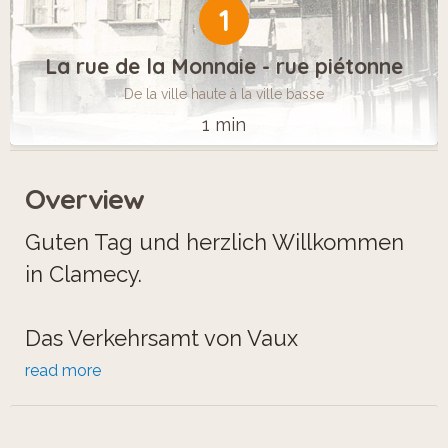
1
La rue de la Monnaie - rue piétonne
De la ville haute à la ville basse
1 min
Overview
Guten Tag und herzlich Willkommen
in Clamecy.
Das Verkehrsamt von Vaux
d’Yonnebietet Ihnen in
read more
Zusammenarbeit mit der Gesellschaft
für Wissenschaft und Kunst von