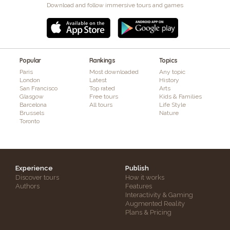
Download and follow immersive tours and games
Popular
Rankings
Topics
Paris
Most downloaded
Any topic
London
Latest
History
San Francisco
Top rated
Arts
Glasgow
Free tours
Kids & Families
Barcelona
All tours
Life Style
Brussels
Nature
Toronto
Experience
Publish
Discover tours
How it works
Authors
Features
Interactivity & Gaming
Augmented Reality
Plans & Pricing