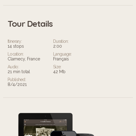
Tour Details
Itinerary:
Duration:
14 stops
2:00
Location:
Language:
Clamecy, France
Français
Audio:
Size:
21 min total
42 Mb
Published:
8/4/2021