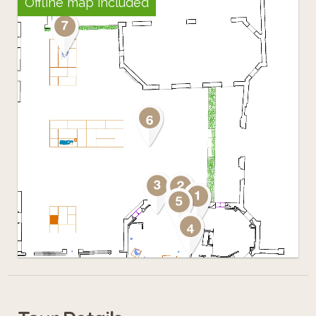
Offline map included
de rencontrer ou de redécouvrir Paul
Belmondo.