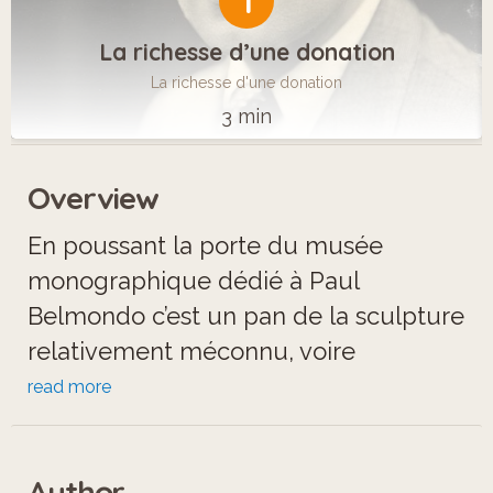
1
La richesse d’une donation
La richesse d'une donation
3 min
Overview
En poussant la porte du musée
monographique dédié à Paul
Belmondo c’est un pan de la sculpture
relativement méconnu, voire
déprécié, de l’entre-deux-guerres, que
read more
vous vous apprêtez à rencontrer. Mais
n’est-ce pas l’une des vocations du
Author
musée de faire connaître au public