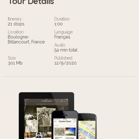
Tour Details
Leaflet
Itinerary:
Duration:
21 stops
1:00
Location:
Language:
Boulogne-
Français
Billancourt, France
Audio:
54 min total
Size:
Published:
301 Mb
12/9/2020