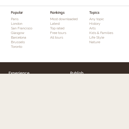
Popular
Rankings
Topics
Paris
Most downloaded
Any topic
London
Latest
History
San Francisco
Top rated
Arts
Glasgow
Free tours
Kids & Families
Barcelona
All tours
Life Style
Brussels
Nature
Toronto
Experience
Publish
Discover tours
How it works
Authors
Features
Interactivity & Gaming
Augmented Reality
Plans & Pricing
Info
Follow GuidiGO
About GuidiGO
Education
Press