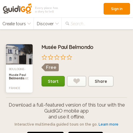
Every place has
Sign in
a story to tell
Create tours
Discover
Search...
Musée Paul Belmondo
Free
BOULOGNE-
Musée Paul
Belmondo
BILLANCOURT,
Start
Share
FRANCE
Download a full-featured version of this tour with the
GuidiGO mobile app
and use it offline.
Interactive multimedia guided tours on the go.
Learn more