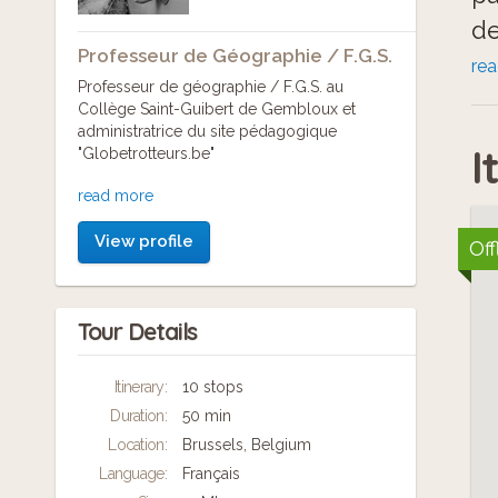
de
Professeur de Géographie / F.G.S.
re
Professeur de géographie / F.G.S. au
Po
Collège Saint-Guibert de Gembloux et
administratrice du site pédagogique
- 
I
"Globetrotteurs.be"
pa
read more
Les trois parcours "Espace Palais, Espace
tr
Léopold et Espace Schuman" ont été réalisés
le
View profile
dans le cadre d'un projet pédagogique
Off
autour des institutions belges et de l'Union
- 
européenne. L'objectif est de permettre à
tous (étudiants ou curieux) de porter un autre
ra
Tour Details
regard sur ces institutions et leurs quartiers,
- 
de découvrir ce qui se passe à l'intérieur de
ces grands bâtiments et des institutions et de
Itinerary:
10 stops
comprendre la gestion de l’aménagement du
Duration:
50 min
Su
territoire en termes de mobilité.
Location:
Brussels, Belgium
Be
Language:
Français