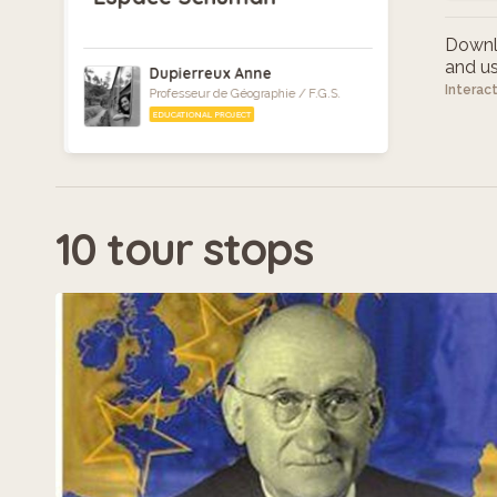
Downlo
and use
Dupierreux Anne
Interac
Professeur de Géographie / F.G.S.
EDUCATIONAL PROJECT
10 tour stops