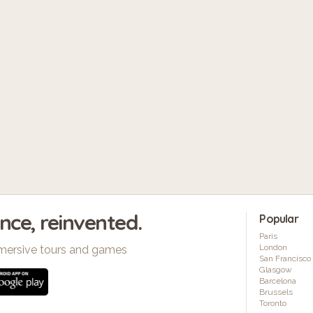
ence, reinvented.
Popular
Paris
London
mersive tours and games
San Francisco
Glasgow
Barcelona
Brussels
Toronto