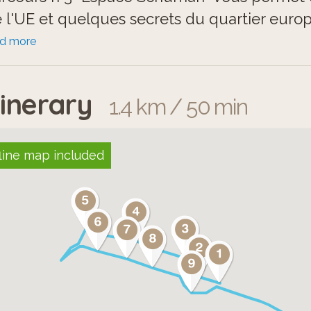
 l'UE et quelques secrets du quartier euro
ad more
ur réaliser ce parcours:
Prenez des photos afin de réaliser un repor
tinerary
1.4 km / 50 min
rcours (incluant des légendes) ainsi qu'une
avers ces photos, vous illustrerez également
s aménagements urbains dans les quartiers v
line map included
Respectez bien le code de la route et soy
ison de la circulation.
N'hésitez pas à interroger des personnes dan
rtout, ouvrez les yeux et soyez curieux.
lles découvertes à tous!