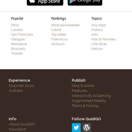
Popular
Rankings
Topics
Paris
Most downloaded
Any topic
London
Latest
History
San Francisco
Top rated
Arts
Glasgow
Free tours
Kids & Families
Barcelona
All tours
Life Style
Brussels
Nature
Toronto
Experience
Publish
Discover tours
How it works
Authors
Features
Interactivity & Gaming
Augmented Reality
Plans & Pricing
Info
Follow GuidiGO
About GuidiGO
Education