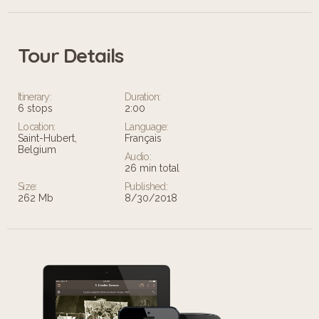
Tour Details
Itinerary:
Duration:
6 stops
2:00
Location:
Language:
Saint-Hubert,
Français
Belgium
Audio:
26 min total
Size:
Published:
262 Mb
8/30/2018