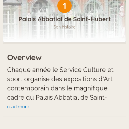
1
Palais Abbatial de Saint-Hubert
Son histoire
Overview
Chaque année le Service Culture et
sport organise des expositions d'Art
contemporain dans le magnifique
cadre du Palais Abbatial de Saint-
Hubert. Ces expositions sont ouvertes
read more
à tous les publics dans l'optique de
faire découvrir l'Art contemporain à