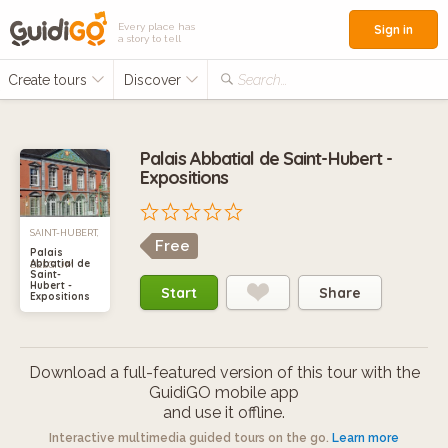
Every place has
Sign in
a story to tell
Create tours
Discover
Search...
Palais Abbatial de Saint-Hubert -
Expositions
SAINT-HUBERT,
Free
Palais
Abbatial de
BELGIUM
Saint-
Hubert -
Start
Share
Expositions
Download a full-featured version of this tour with the
GuidiGO mobile app
and use it offline.
Interactive multimedia guided tours on the go.
Learn more