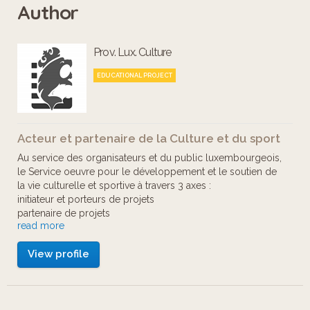
Author
un plus large nombre. Les artistes qui
y sont présentés sont des artistes
Prov. Lux. Culture
nationaux et internationaux de grande
qualité.
EDUCATIONAL PROJECT
Acteur et partenaire de la Culture et du sport
Au service des organisateurs et du public luxembourgeois,
le Service oeuvre pour le développement et le soutien de
la vie culturelle et sportive à travers 3 axes :
initiateur et porteurs de projets
partenaire de projets
read more
soutien aux initiatives existantes par des aides services ou
une intervention financière
View profile
Il mène des actions de terrain, seul ou en partenariat, dans 7
secteurs :
Sport
Arts plastiques et Métiers d'Arts