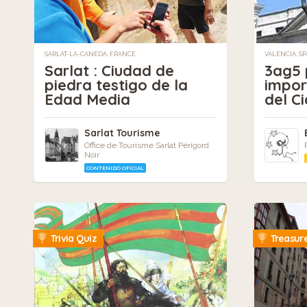
SARLAT-LA-CANÉDA, FRANCE
VALENCIA, S
Sarlat : Ciudad de
3ag5 
piedra testigo de la
impor
Edad Media
del Ci
Sarlat Tourisme
Office de Tourisme Sarlat Périgord
Noir
CONTENIDO OFICIAL
Trivia Quiz
Treasur