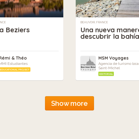
ANCE
BEAUVOIR, FRANCE
 a Beziers
Una nueva maner
descubrir la bahí
Rémi & Théo
MSM Voyages
MMI Estudiantes
Agencia de turismo loca
Saint-Michel
EDUCATIONAL PROJECT
EDITORIAL
Show more