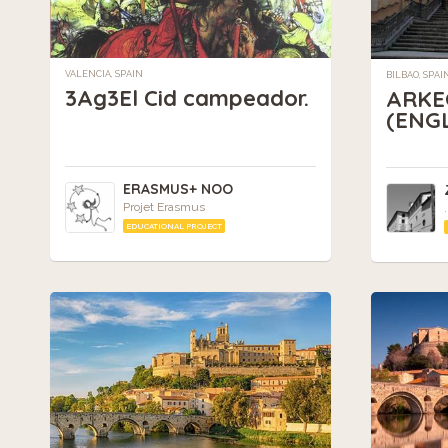
VALENCIA, SPAIN
BILBAO, SPAI
3Ag3El Cid campeador.
ARKE
(ENGL
ERASMUS+ NOO
Projet Erasmus
.
EDUCATIONAL PROJECT