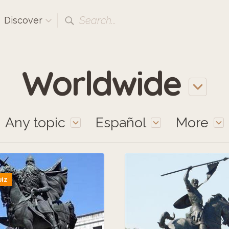
Search...
Discover
Worldwide
Any topic
Español
More
uiz