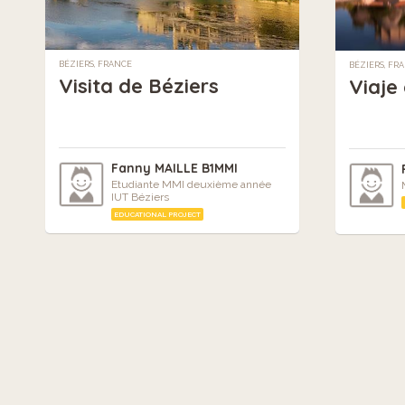
BÉZIERS, FRANCE
BÉZIERS, FR
Visita de Béziers
Viaje
Fanny MAILLE B1MMI
Etudiante MMI deuxième année
IUT Béziers
EDUCATIONAL PROJECT