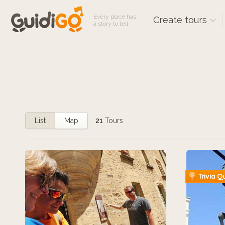
Every place has
Create tours
a story to tell
List
Map
21
Tours
Trivia Q