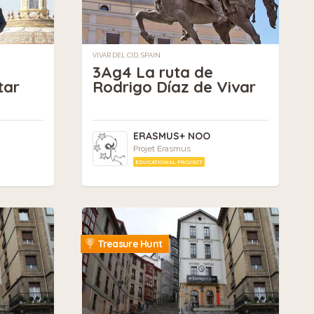
VIVAR DEL CID, SPAIN
3Ag4 La ruta de
tar
Rodrigo Díaz de Vivar
ERASMUS+ NOO
Projet Erasmus
EDUCATIONAL PROJECT
Treasure Hunt