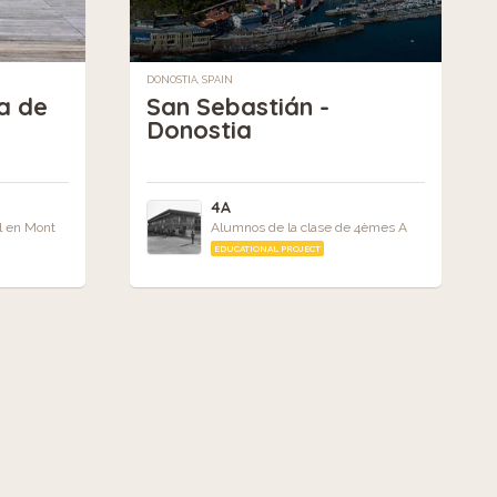
DONOSTIA, SPAIN
a de
San Sebastián -
a
Donostia
4A
l en Mont
Alumnos de la clase de 4èmes A
EDUCATIONAL PROJECT