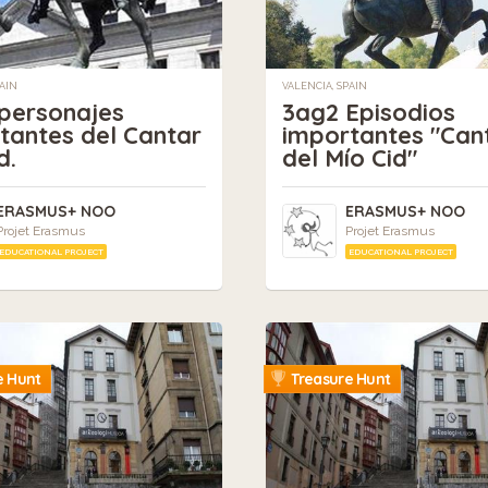
PAIN
VALENCIA, SPAIN
personajes
3ag2 Episodios
tantes del Cantar
importantes "Can
d.
del Mío Cid"
ERASMUS+ NOO
ERASMUS+ NOO
Projet Erasmus
Projet Erasmus
EDUCATIONAL PROJECT
EDUCATIONAL PROJECT
e Hunt
Treasure Hunt