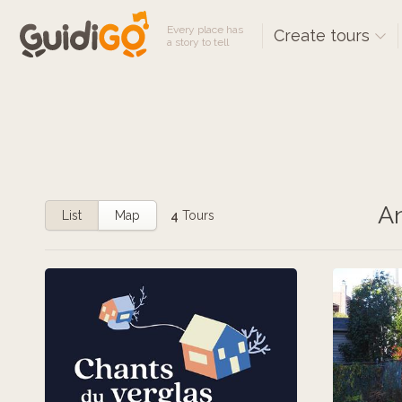
Every place has
Create tours
a story to tell
An
List
Map
4
Tours