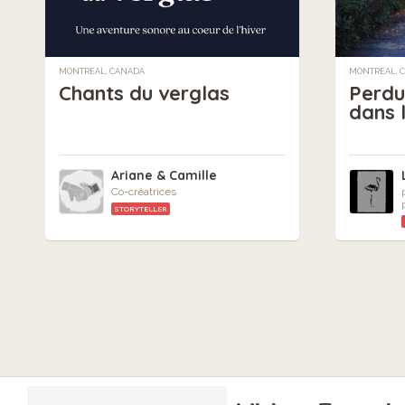
MONTREAL, CANADA
MONTREAL, 
Chants du verglas
Perdu
dans l
Ariane & Camille
Co-créatrices
STORYTELLER