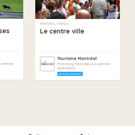
MONTREAL, CANADA
ses
Le centre ville
l
Tourisme Montréal
 premier
Promoting Montréal as a premier
destination
OFFICIAL CONTENT