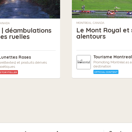
MONTREAL, CANADA
CANADA
Le Mont Royal et 
 | déambulations
alentours
es ruelles
Tourisme Montrea
Lunettes Roses
Promoting Montréal as a
pré[textes] et produits dérivés
destination
poétiques
OFFICIAL CONTENT
STORYTELLER