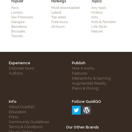
Popular
Rankings
Topics
Paris
Most downloaded
Any topic
London
Latest
History
San Francisco
Top rated
Arts
Glasgow
Free tours
Kids & Families
Barcelona
All tours
Life Style
Brussels
Nature
Toronto
Experience
Publish
Discover tours
How it works
Authors
Features
Interactivity & Gaming
Augmented Reality
Plans & Pricing
Info
Follow GuidiGO
About GuidiGO
Education
Press
Community Guidelines
Terms & Conditions
Our Other Brands
Privacy Policy