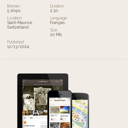
Itinerary:
Duration:
5 stops
2:30
Location:
Language:
Saint-Maurice,
Français
Switzerland
Size:
20 Mb
Published:
12/13/2024