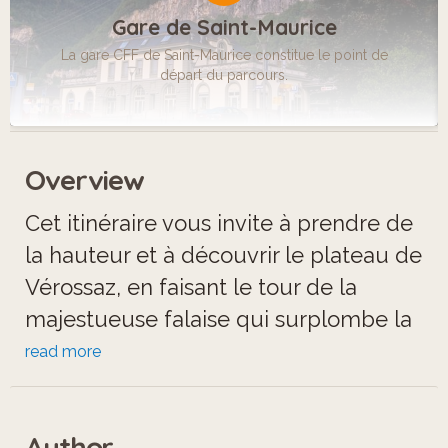
Gare de Saint-Maurice
La gare CFF de Saint-Maurice constitue le point de
départ du parcours.
Overview
Cet itinéraire vous invite à prendre de
la hauteur et à découvrir le plateau de
Vérossaz, en faisant le tour de la
majestueuse falaise qui surplombe la
ville de Saint-Maurice.
read more
La Grotte aux fées, les forteresses
Author
historiques, le château ainsi que