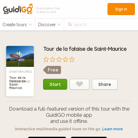
Every place has
Sign in
a story to tell
Create tours
Discover
Search...
Tour de la falaise de Saint-Maurice
Free
SAINT-MAURICE,
Tour de la
falaise de
SWITZERLAND
Start
Share
Saint-
Maurice
Download a full-featured version of this tour with the
GuidiGO mobile app
and use it offline.
Interactive multimedia guided tours on the go.
Learn more