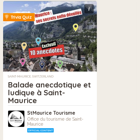
i
Trivia Quiz
SAINT-MAURICE, SWITZERLAND
Balade anecdotique et
ludique à Saint-
Maurice
StMaurice Tourisme
Office du tourisme de Saint-
Maurice
OFFICIAL CONTENT