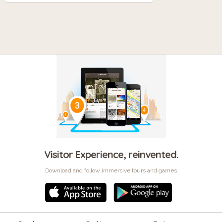
Visitor Experience, reinvented.
Download and follow immersive tours and games