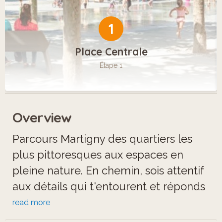
1
Place Centrale
Étape 1
Overview
Parcours Martigny des quartiers les
plus pittoresques aux espaces en
pleine nature. En chemin, sois attentif
aux détails qui t'entourent et réponds
à des questions en lien avec ce que tu
read more
aperçois. Cette aventure interactive te