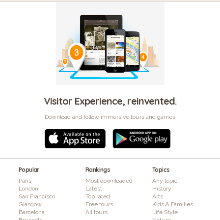
Visitor Experience, reinvented.
Download and follow immersive tours and games
Popular
Rankings
Topics
Paris
Most downloaded
Any topic
London
Latest
History
San Francisco
Top rated
Arts
Glasgow
Free tours
Kids & Families
Barcelona
All tours
Life Style