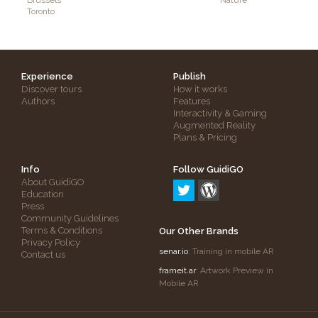
Brussels
Nature
Toronto
Experience
Publish
Discover tours
How it works
Authors
Features
Interactivity & Gaming
Augmented Reality
Plans & Pricing
Info
Follow GuidiGO
About GuidiGO
Education
Press
Community Guidelines
Terms & Conditions
Our Other Brands
Privacy Policy
senar.io
: Training in mobile AR
Contact us
frameit.ar
: Artwork Preview in
Mobile AR