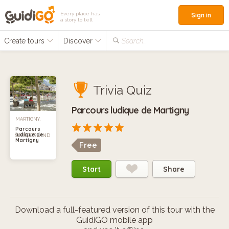
Every place has
Sign in
a story to tell
Create tours
Discover
Search...
Trivia Quiz
Parcours ludique de Martigny
MARTIGNY,
Parcours
ludique de
SWITZERLAND
Martigny
Free
Start
Share
Download a full-featured version of this tour with the
GuidiGO mobile app