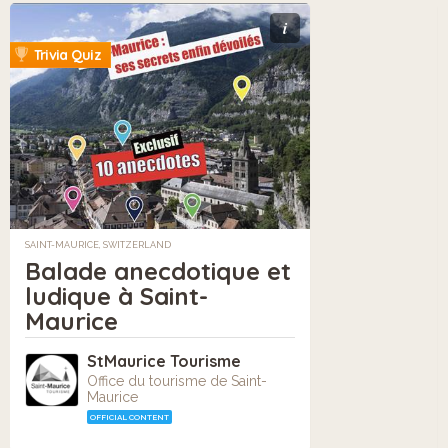
i
Trivia Quiz
SAINT-MAURICE, SWITZERLAND
Balade anecdotique et
ludique à Saint-
Maurice
StMaurice Tourisme
Office du tourisme de Saint-
Maurice
OFFICIAL CONTENT