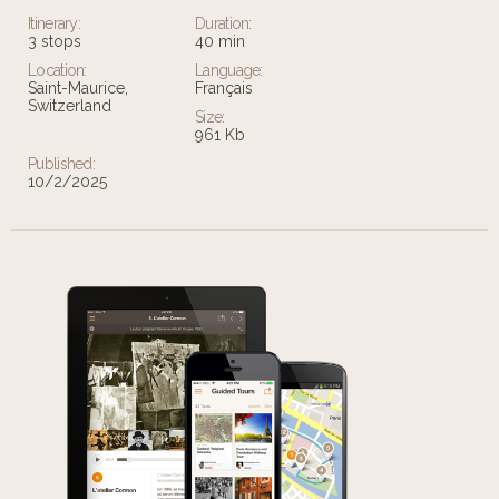
Itinerary:
Duration:
3 stops
40 min
Location:
Language:
Saint-Maurice,
Français
Switzerland
Size:
961 Kb
Published:
10/2/2025