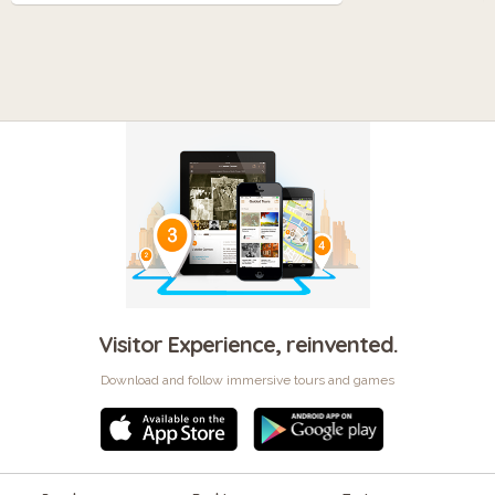
Visitor Experience, reinvented.
Download and follow immersive tours and games