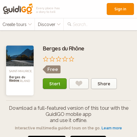
Every place has
Sign in
a story to tell
Create tours
Discover
Search...
Berges du Rhône
Free
SAINT-MAURICE,
Berges du
Rhône
SWITZERLAND
Start
Share
Download a full-featured version of this tour with the
GuidiGO mobile app
and use it offline.
Interactive multimedia guided tours on the go.
Learn more