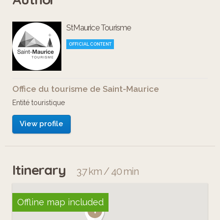
Vous passerez, en outre, devant
StMaurice Tourisme
l'espace thermal de Lavey-les-Bains,
où vous pourrez vous prélasser dans
OFFICIAL CONTENT
l'eau la plus chaude de Suisse, avant
de revenir sur Saint-Maurice.
Office du tourisme de Saint-Maurice
Entité touristique
View profile
Itinerary
3.7 km / 40 min
Offline map included