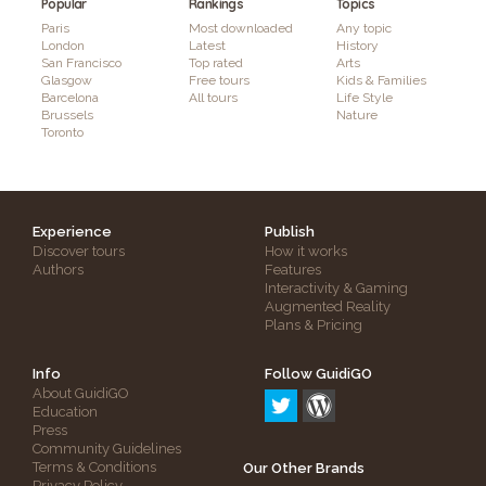
Popular
Rankings
Topics
Paris
Most downloaded
Any topic
London
Latest
History
San Francisco
Top rated
Arts
Glasgow
Free tours
Kids & Families
Barcelona
All tours
Life Style
Brussels
Nature
Toronto
Experience
Publish
Discover tours
How it works
Authors
Features
Interactivity & Gaming
Augmented Reality
Plans & Pricing
Info
Follow GuidiGO
About GuidiGO
Education
Press
Community Guidelines
Terms & Conditions
Our Other Brands
Privacy Policy