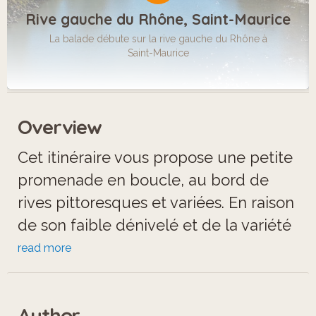
Rive gauche du Rhône, Saint-Maurice
La balade débute sur la rive gauche du Rhône à
Saint-Maurice
Overview
Cet itinéraire vous propose une petite
promenade en boucle, au bord de
rives pittoresques et variées. En raison
de son faible dénivelé et de la variété
de terrains, il est particulièrement
read more
recommandé pour une courte session
de course-à-pied.
Author