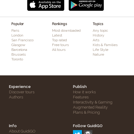
Popular
Rankings
Topics
Paris
Most downloaded
Any topic
London
Latest
History
San Francisco
Top rated
Arts
Glasgow
Free tours
Kids & Families
Barcelona
All tours
Life Style
Brussels
Nature
Toronto
Experience
Publish
Discover tours
How it works
Authors
Features
Interactivity & Gaming
Augmented Reality
Plans & Pricing
Info
Follow GuidiGO
About GuidiGO