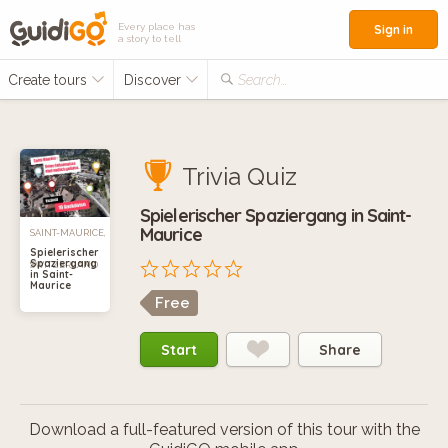
Every place has
Sign in
a story to tell
Create tours
Discover
Search...
Trivia Quiz
Spielerischer Spaziergang in Saint-
Maurice
SAINT-MAURICE,
Spielerischer
Spaziergang
SWITZERLAND
in Saint-
Maurice
Free
Start
Share
Download a full-featured version of this tour with the