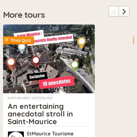
More tours
i
Trivia Quiz
SAINT-MAURICE, SWITZERLAND
An entertaining
anecdotal stroll in
Saint-Maurice
StMaurice Tourisme