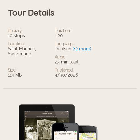
attraktiven Preisen statt!
Tour Details
Itinerary:
Duration:
10 stops
1:20
Location:
Language:
Saint-Maurice,
Deutsch
(+2 more)
Switzerland
Audio:
23 min total
Size:
Published:
114 Mb
4/30/2026