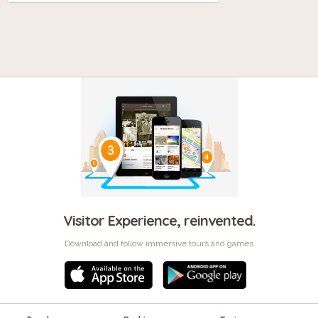
Visitor Experience, reinvented.
Download and follow immersive tours and games