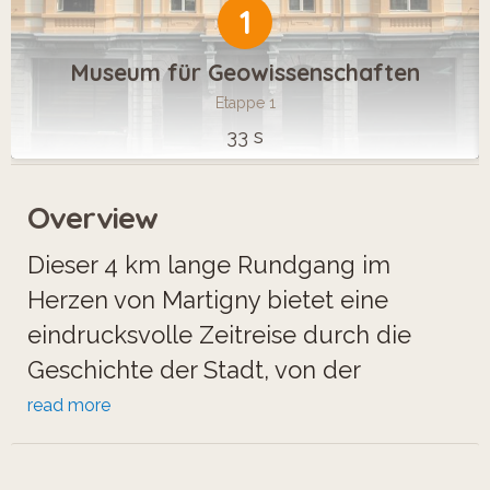
1
Museum für Geowissenschaften
Etappe 1
33 s
Overview
Dieser 4 km lange Rundgang im
Herzen von Martigny bietet eine
eindrucksvolle Zeitreise durch die
Geschichte der Stadt, von der
Römerzeit bis ins Mittelalter. Er
read more
ermöglicht den Besucherinnen und
Besuchern, die Überreste einer einst