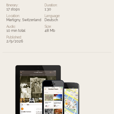
Itinerary:
Duration:
17 stops
1:30
Location:
Language:
Martigny, Switzerland
Deutsch
Audio:
Size:
10 min total
48 Mb
Published:
2/9/2026