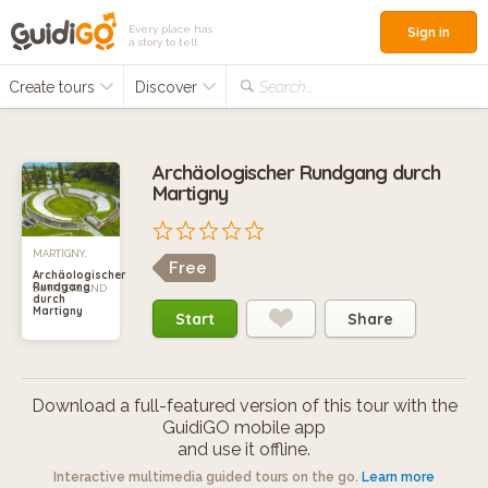
Every place has
Sign in
a story to tell
Create tours
Discover
Search...
Archäologischer Rundgang durch
Martigny
MARTIGNY,
Free
Archäologischer
Rundgang
SWITZERLAND
durch
Martigny
Start
Share
Download a full-featured version of this tour with the
GuidiGO mobile app
and use it offline.
Interactive multimedia guided tours on the go.
Learn more