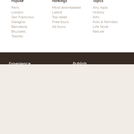
Popular
Rankings
Topics
Paris
Most downloaded
Any topic
London
Latest
History
San Francisco
Top rated
Arts
Glasgow
Free tours
Kids & Families
Barcelona
All tours
Life Style
Brussels
Nature
Toronto
Experience
Publish
Discover tours
How it works
Authors
Features
Interactivity & Gaming
Augmented Reality
Plans & Pricing
Info
Follow GuidiGO
About GuidiGO
Education
Press
Community Guidelines
Terms & Conditions
Our Other Brands
Privacy Policy