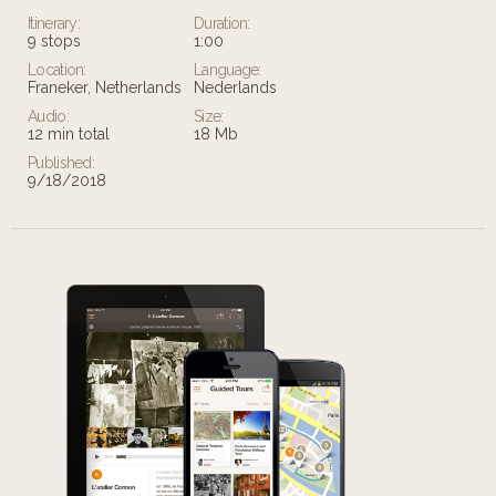
Itinerary:
Duration:
9 stops
1:00
Location:
Language:
Franeker, Netherlands
Nederlands
Audio:
Size:
12 min total
18 Mb
Published:
9/18/2018