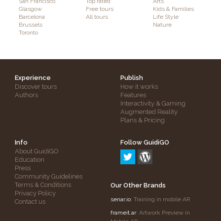
San Francisco
Top rated
Arts
Glasgow
Free tours
Kids & Families
Barcelona
All tours
Life Style
Brussels
Nature
Toronto
Experience
Publish
Discover tours
How it works
Authors
Features
Interactivity & Gaming
Augmented Reality
Plans & Pricing
Info
Follow GuidiGO
About GuidiGO
Education
Press
Community Guidelines
Terms & Conditions
Our Other Brands
Privacy Policy
senar.io
: Training in mobile AR
Contact us
frameit.ar
: Artwork Preview in