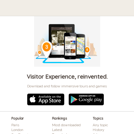
Visitor Experience, reinvented.
Download and follow immersive tours and games
Popular
Rankings
Topics
Paris
Most downloaded
Any topic
London
Latest
History