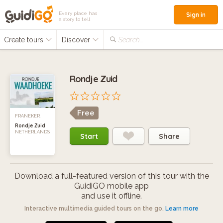
Every place has
Sign in
a story to tell
Create tours
Discover
Search...
Rondje Zuid
Free
FRANEKER,
Rondje Zuid
NETHERLANDS
Start
Share
Download a full-featured version of this tour with the
GuidiGO mobile app
and use it offline.
Interactive multimedia guided tours on the go.
Learn more