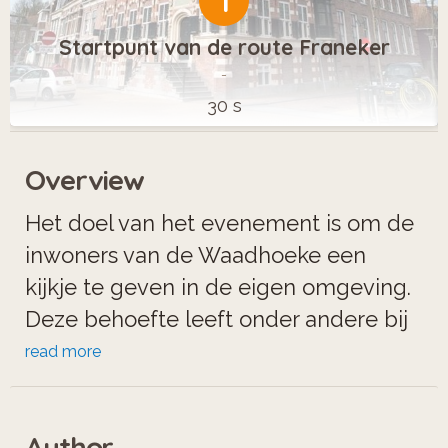
1
Startpunt van de route Franeker
-
30 s
Overview
Het doel van het evenement is om de
inwoners van de Waadhoeke een
kijkje te geven in de eigen omgeving.
Deze behoefte leeft onder andere bij
het College van Burgemeester en
read more
Wethouders van gemeente
Waadhoeke. Bij hen wordt het
Author
volgende plan breed gedragen een