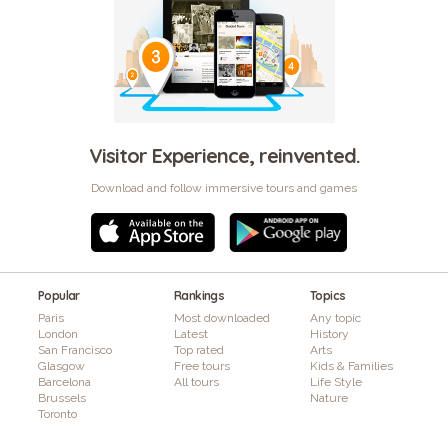
Visitor Experience, reinvented.
Download and follow immersive tours and games
Popular
Rankings
Topics
Paris
Most downloaded
Any topic
London
Latest
History
San Francisco
Top rated
Arts
Glasgow
Free tours
Kids & Families
Barcelona
All tours
Life Style
Brussels
Nature
Toronto