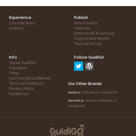
Experience
Publish
Discover tours
How it works
Authors
Features
Interactivity & Gaming
Augmented Reality
Plans & Pricing
Info
Follow GuidiGO
About GuidiGO
Education
Press
Community Guidelines
Terms & Conditions
Our Other Brands
Privacy Policy
senar.io
: Training in mobile AR
Contact us
frameit.ar
: Artwork Preview in
Mobile AR