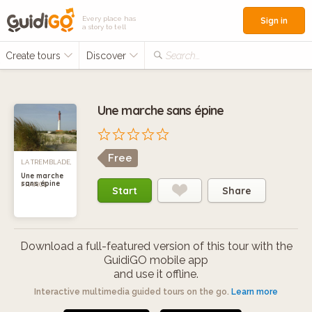
Every place has
Sign in
a story to tell
Create tours
Discover
Search...
Une marche sans épine
Free
LA TREMBLADE,
Une marche
sans épine
FRANCE
Start
Share
Download a full-featured version of this tour with the
GuidiGO mobile app
and use it offline.
Interactive multimedia guided tours on the go.
Learn more