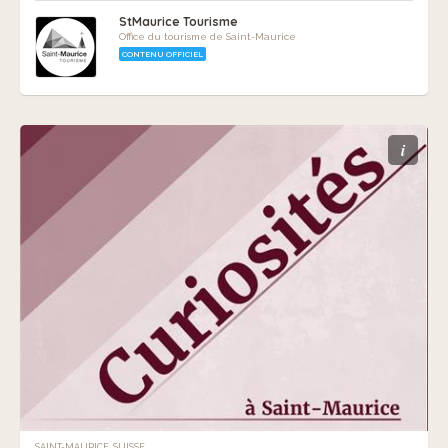
StMaurice Tourisme
Office du tourisme de Saint-Maurice
CONTENU OFFICIEL
i
SAINT-MAURICE, SUISSE