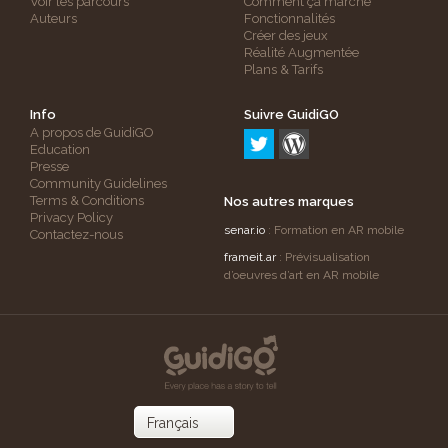
Voir les parcours
Comment ça marche
Auteurs
Fonctionnalités
Créer des jeux
Réalité Augmentée
Plans & Tarifs
Info
Suivre GuidiGO
A propos de GuidiGO
Education
Presse
Community Guidelines
Terms & Conditions
Nos autres marques
Privacy Policy
senar.io
: Formation en AR mobile
Contactez-nous
frameit.ar
: Prévisualisation
d’oeuvres d’art en AR mobile