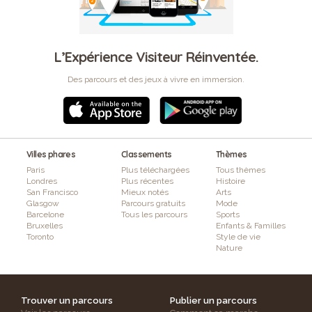
L’Expérience Visiteur Réinventée.
Des parcours et des jeux à vivre en immersion.
Villes phares
Classements
Thèmes
Paris
Plus téléchargées
Tous thèmes
Londres
Plus récentes
Histoire
San Francisco
Mieux notés
Arts
Glasgow
Parcours gratuits
Mode
Barcelone
Tous les parcours
Sports
Bruxelles
Enfants & Familles
Toronto
Style de vie
Nature
Trouver un parcours
Publier un parcours