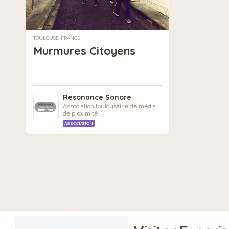
TOULOUSE, FRANCE
Murmures Citoyens
Resonance Sonore
Association toulousaine de média
de proximité
ASSOCIATION