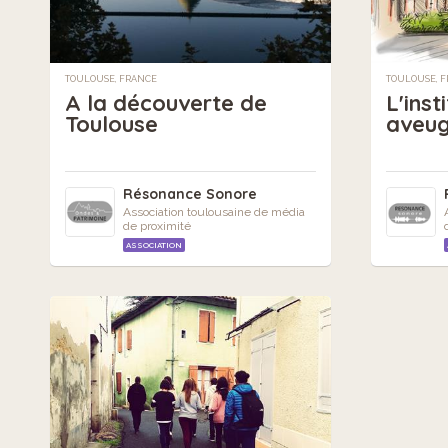
TOULOUSE, FRANCE
TOULOUSE, 
A la découverte de
L'inst
Toulouse
aveug
Résonance Sonore
Association toulousaine de média
de proximité
ASSOCIATION