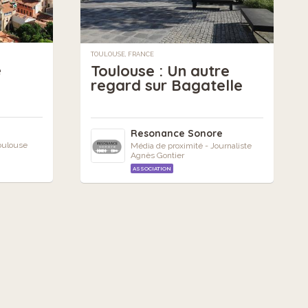
TOULOUSE, FRANCE
e
Toulouse : Un autre
regard sur Bagatelle
Resonance Sonore
Toulouse
Média de proximité - Journaliste
Agnès Gontier
ASSOCIATION