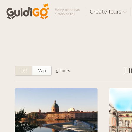
Every place has
Create tours
a story to tell
Li
List
Map
5
Tours