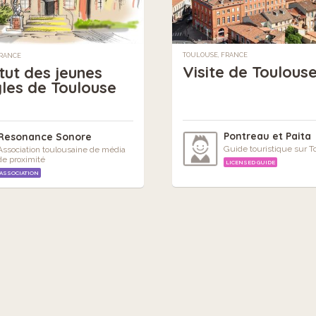
TOULOUSE, FRANCE
FRANCE
Visite de Toulous
itut des jeunes
les de Toulouse
Pontreau et Paita
Resonance Sonore
Guide touristique sur 
Association toulousaine de média
de proximité
LICENSED GUIDE
ASSOCIATION