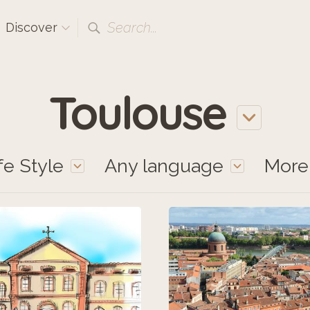
Search...
Discover
Toulouse
fe Style
Any language
Mor