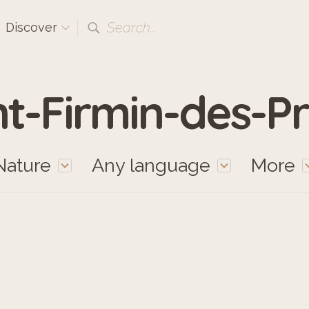
Search...
Discover
nt-Firmin-des-P
Nature
Any language
More