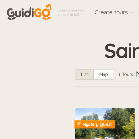
Every place has
Create tours
a story to tell
Sai
List
Map
1
Tours
Mystery Quest