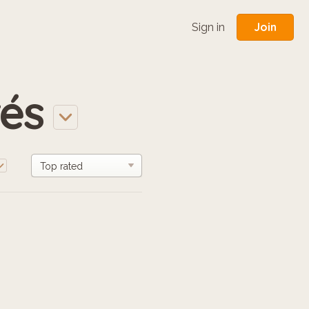
Join
Sign in
rés