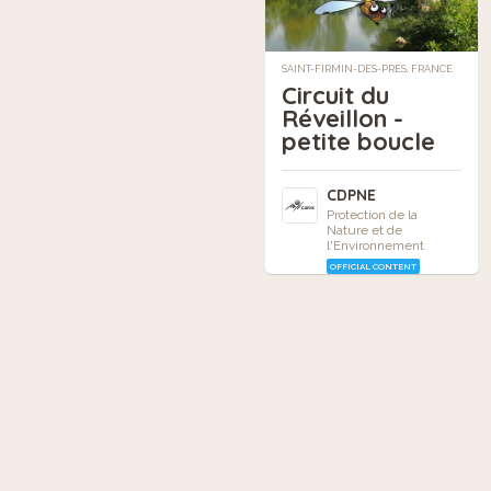
SAINT-FIRMIN-DES-PRÉS, FRANCE
Circuit du
Réveillon -
petite boucle
CDPNE
Protection de la
Nature et de
l'Environnement
OFFICIAL CONTENT