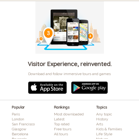
Visitor Experience, reinvented.
Download and follow immersive tours and games
Popular
Rankings
Topics
Paris
Most downloaded
Any topic
London
Latest
History
San Francisco
Top rated
Arts
Glasgow
Free tours
Kids & Families
Barcelona
All tours
Life Style