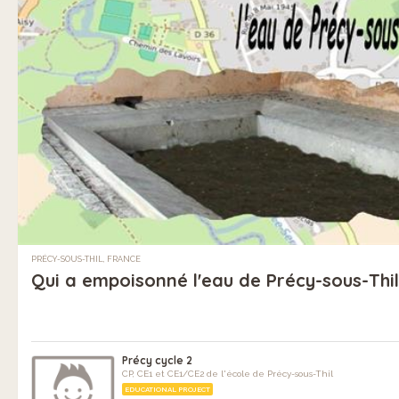
PRÉCY-SOUS-THIL, FRANCE
Qui a empoisonné l'eau de Précy-sous-Thil
Précy cycle 2
CP, CE1 et CE1/CE2 de l'école de Précy-sous-Thil
EDUCATIONAL PROJECT