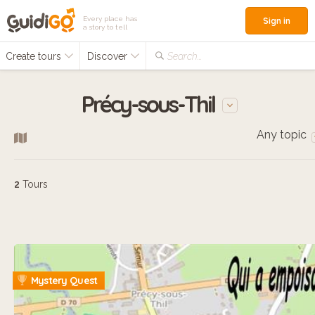
Every place has
Sign in
a story to tell
Create tours
Discover
Search...
Précy-sous-Thil
Any topic
2
Tours
Mystery Quest