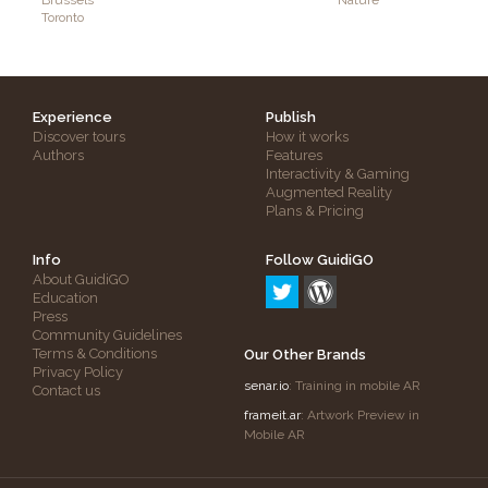
Brussels
Nature
Toronto
Experience
Publish
Discover tours
How it works
Authors
Features
Interactivity & Gaming
Augmented Reality
Plans & Pricing
Info
Follow GuidiGO
About GuidiGO
Education
Press
Community Guidelines
Terms & Conditions
Our Other Brands
Privacy Policy
senar.io
: Training in mobile AR
Contact us
frameit.ar
: Artwork Preview in
Mobile AR