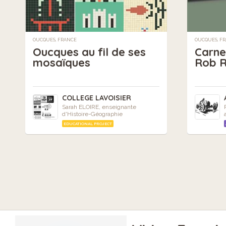
OUCQUES, FRANCE
OUCQUES, F
Oucques au fil de ses
Carne
mosaïques
Rob R
COLLEGE LAVOISIER
Sarah ELOIRE, enseignante
d'Histoire-Géographie
EDUCATIONAL PROJECT