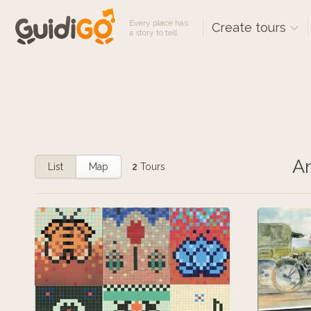
Every place has
Create tours
a story to tell
An
List
Map
2
Tours