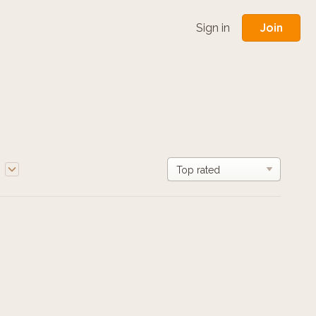
Join
Sign in
e