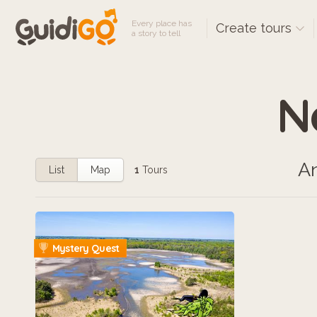
Every place has
Create tours
a story to tell
N
An
List
Map
1
Tours
Mystery Quest