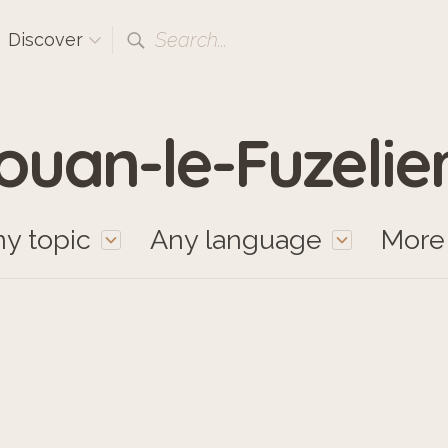
Search...
Discover
ouan-le-Fuzelie
y topic
Any language
Mor