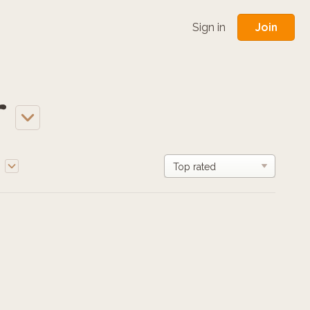
Join
Sign in
r
e