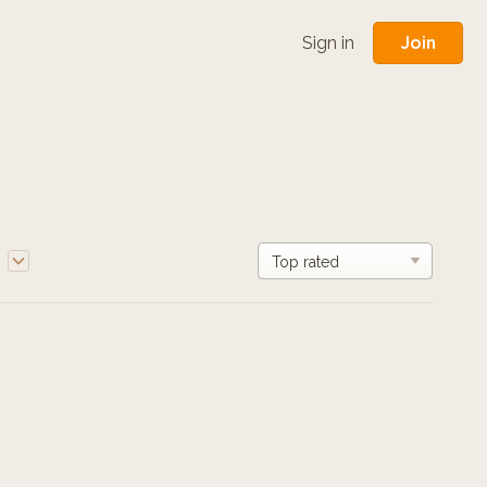
Join
Sign in
e