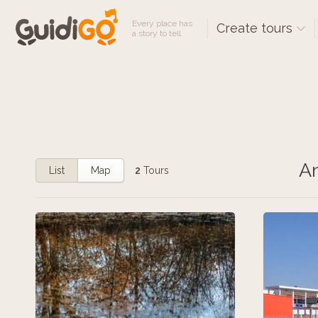
Every place has
Create tours
a story to tell
An
List
Map
2
Tours