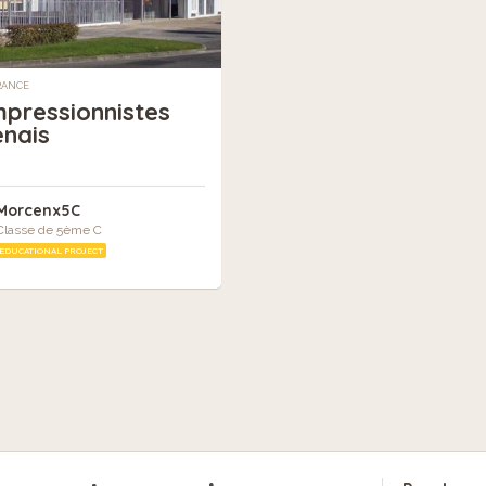
RANCE
mpressionnistes
nais
Morcenx5C
Classe de 5ème C
EDUCATIONAL PROJECT