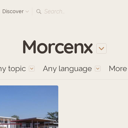
Search...
Discover
Morcenx
y topic
Any language
Mor