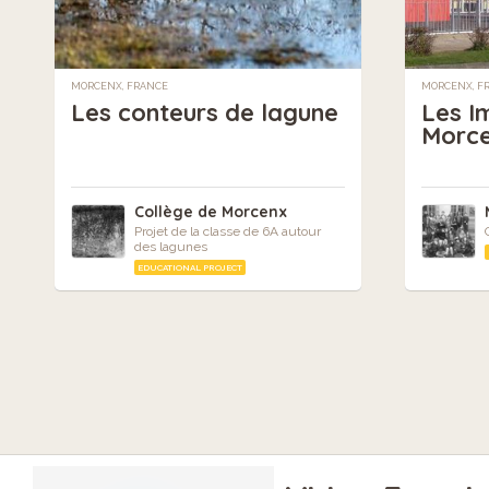
MORCENX, FRANCE
MORCENX, F
Les conteurs de lagune
Les I
Morce
Collège de Morcenx
Projet de la classe de 6A autour
des lagunes
EDUCATIONAL PROJECT