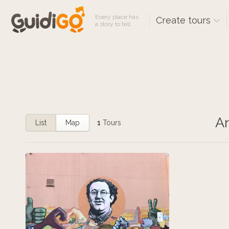
Every place has
Create tours
a story to tell
An
List
Map
1
Tours