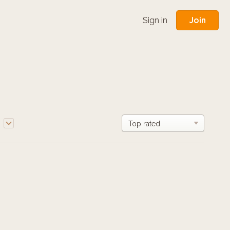
Join
Sign in
e