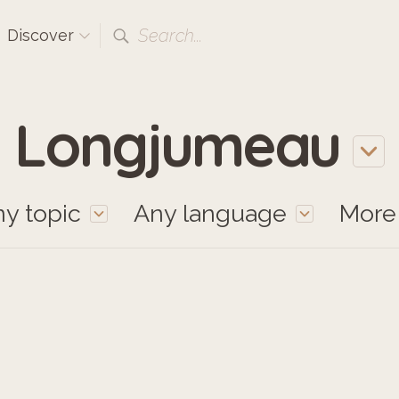
Search...
Discover
Longjumeau
y topic
Any language
Mor