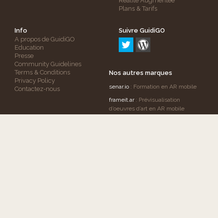
Réalité Augmentée
Plans & Tarifs
Info
Suivre GuidiGO
A propos de GuidiGO
Education
Presse
Community Guidelines
Terms & Conditions
Nos autres marques
Privacy Policy
senar.io
: Formation en AR mobile
Contactez-nous
frameit.ar
: Prévisualisation
d’oeuvres d’art en AR mobile
Copyright © 2012-2026 GuidiGO, Inc. La marque
GuidiGO est une marque déposée par GuidiGO.
Tous droits réservés.