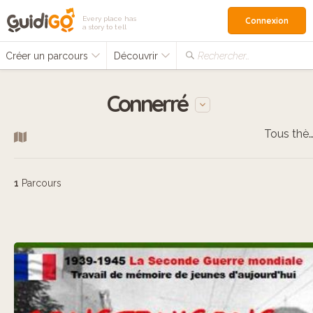
Every place has
Connexion
a story to tell
Créer un parcours
Découvrir
Rechercher…
Connerré
Tous thèm
1
Parcours