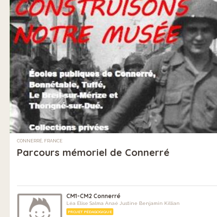
CONNERRÉ, FRANCE
Parcours mémoriel de Connerré
CM1-CM2 Connerré
Léa Élise Salma Anaé Justine Benjamin Killian
PROJET PÉDAGOGIQUE