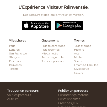
L’Expérience Visiteur Réinventée.
Des parcours et des jeux à vivre en immersion.
Villes phares
Classements
Thèmes
Paris
Plus téléchargées
Tous thèmes
Londres
Plus récentes
Histoire
San Francisco
Mieux notés
Arts
Glasgow
Parcours gratuits
Mode
Barcelone
Tous les parcours
Sports
Bruxelles
Enfants & Familles
Toronto
Style de vie
Nature
Trouver un parcours
Publier un parcours
Voir les parcours
Comment ça marche
Auteurs
Fonctionnalités
Créer des jeux