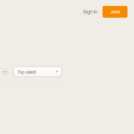
Join
Sign in
e