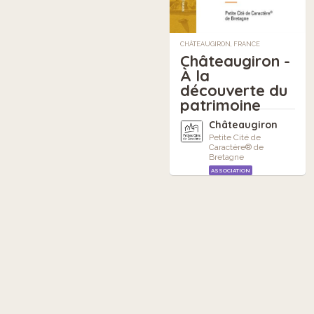
CHÂTEAUGIRON, FRANCE
Châteaugiron -
À la
découverte du
patrimoine
Châteaugiron
Petite Cité de
Caractère® de
Bretagne
ASSOCIATION