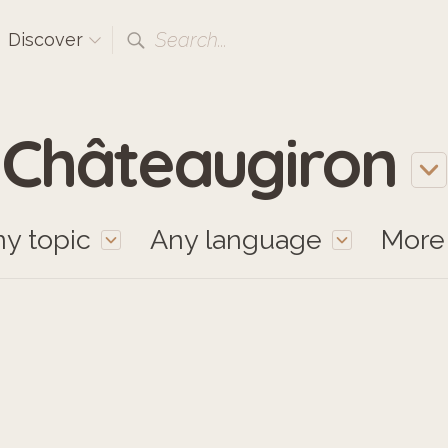
Search...
Discover
Châteaugiron
y topic
Any language
Mor