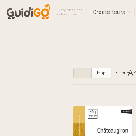
Every place has
Create tours
a story to tell
An
List
Map
1
Tours