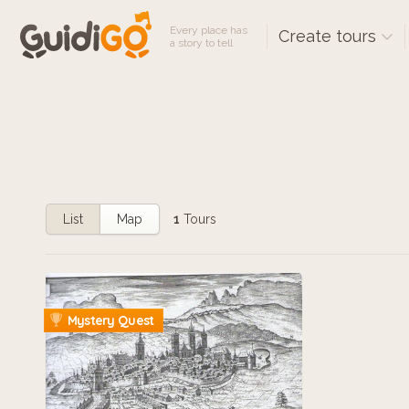
Every place has
Create tours
a story to tell
List
Map
1
Tours
Mystery Quest