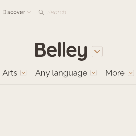
Search...
Discover
Belley
Arts
Any language
More